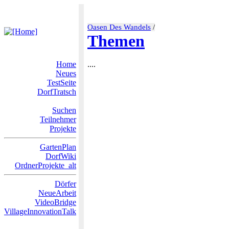
Oasen Des Wandels
/
Themen
Home
....
Neues
TestSeite
DorfTratsch
Suchen
Teilnehmer
Projekte
GartenPlan
DorfWiki
OrdnerProjekte_alt
Dörfer
NeueArbeit
VideoBridge
VillageInnovationTalk