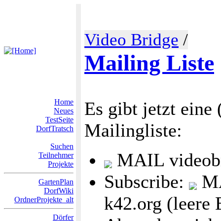
Video Bridge
/
Mailing Liste
Home
Es gibt jetzt eine
Neues
TestSeite
Mailingliste:
DorfTratsch
Suchen
MAIL videobr
Teilnehmer
Projekte
Subscribe:
MA
GartenPlan
DorfWiki
k42.org (leere 
OrdnerProjekte_alt
Dörfer