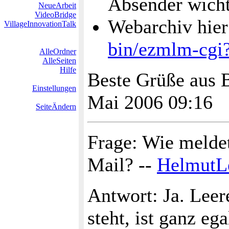
Absender wicht
NeueArbeit
VideoBridge
Webarchiv hie
VillageInnovationTalk
bin/ezmlm-cgi
AlleOrdner
AlleSeiten
Hilfe
Beste Grüße aus 
Einstellungen
Mai 2006 09:16
SeiteÄndern
Frage: Wie meldet
Mail? --
HelmutLe
Antwort: Ja. Leer
steht, ist ganz eg