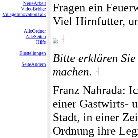
NeueArbeit
Fragen ein Feuer
VideoBridge
VillageInnovationTalk
Viel Hirnfutter, 
AlleOrdner
˧
AlleSeiten
Hilfe
Einstellungen
Bitte erklären Sie
SeiteÄndern
machen.
˧
Franz Nahrada: I
einer Gastwirts- 
Stadt, in einer Zei
Ordnung ihre Legi