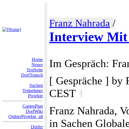
Franz Nahrada
/
Interview Mit
Home
Im Gespräch: Fr
Neues
TestSeite
DorfTratsch
[ Gespräche ] by
Suchen
CEST
˧
Teilnehmer
Projekte
GartenPlan
Franz Nahrada, V
DorfWiki
OrdnerProjekte_alt
in Sachen Globale
Dörfer