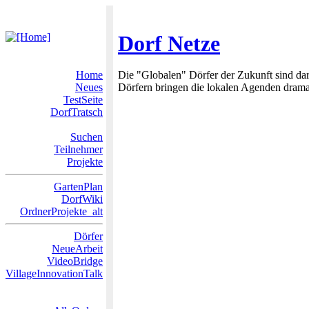
Dorf Netze
Home
Die "Globalen" Dörfer der Zukunft sind dar
Neues
Dörfern bringen die lokalen Agenden dramat
TestSeite
DorfTratsch
Suchen
Teilnehmer
Projekte
GartenPlan
DorfWiki
OrdnerProjekte_alt
Dörfer
NeueArbeit
VideoBridge
VillageInnovationTalk