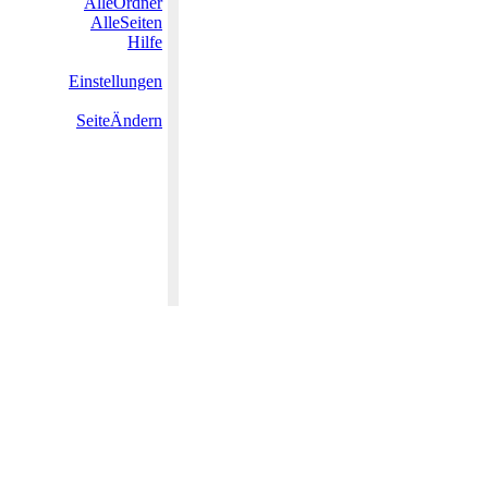
AlleOrdner
AlleSeiten
Hilfe
Einstellungen
SeiteÄndern