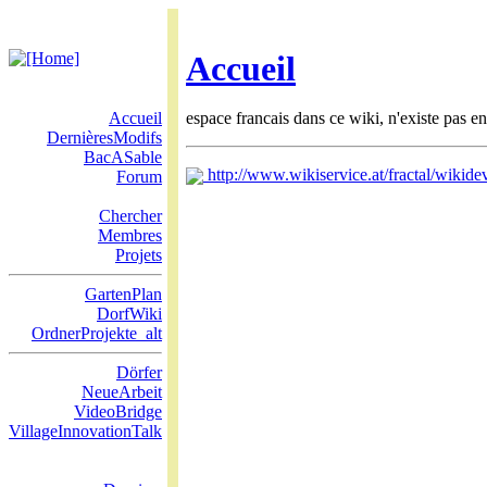
Accueil
Accueil
espace francais dans ce wiki, n'existe pas e
DernièresModifs
BacASable
http://www.wikiservice.at/fractal/wikid
Forum
Chercher
Membres
Projets
GartenPlan
DorfWiki
OrdnerProjekte_alt
Dörfer
NeueArbeit
VideoBridge
VillageInnovationTalk