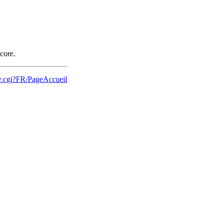
ncore.
ev.cgi?FR/PageAccueil