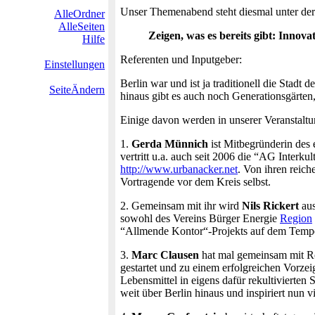
Unser Themenabend steht diesmal unter der 
AlleOrdner
AlleSeiten
Zeigen, was es bereits gibt: Inno
Hilfe
Referenten und Inputgeber:
Einstellungen
Berlin war und ist ja traditionell die Stadt
SeiteÄndern
hinaus gibt es auch noch Generationsgärten
Einige davon werden in unserer Veranstaltun
1.
Gerda Münnich
ist Mitbegründerin des e
vertritt u.a. auch seit 2006 die “AG Interk
http://www.urbanacker.net
. Von ihren reich
Vortragende vor dem Kreis selbst.
2. Gemeinsam mit ihr wird
Nils Rickert
aus
sowohl des Vereins Bürger Energie
Region
“Allmende Kontor“-Projekts auf dem Tempel
3.
Marc Clausen
hat mal gemeinsam mit Ro
gestartet und zu einem erfolgreichen Vorz
Lebensmittel in eigens dafür rekultivierten
weit über Berlin hinaus und inspiriert nun vi