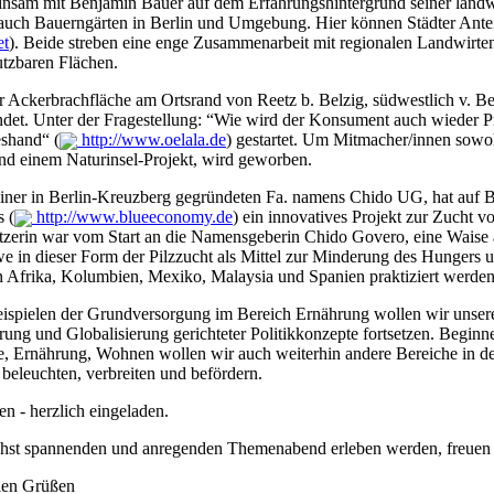
insam mit Benjamin Bauer auf dem Erfahrungshintergrund seiner landwi
auch Bauerngärten in Berlin und Umgebung. Hier können Städter Ante
et
). Beide streben eine enge Zusammenarbeit mit regionalen Landwirten
utzbaren Flächen.
er Ackerbrachfläche am Ortsrand von Reetz b. Belzig, südwestlich v. B
ndet. Unter der Fragestellung: “Wie wird der Konsument auch wieder Pr
shand“ (
http://www.oelala.de
) gestartet. Um Mitmacher/innen sowoh
nd einem Naturinsel-Projekt, wird geworben.
 einer in Berlin-Kreuzberg gegründeten Fa. namens Chido UG, hat auf 
 (
http://www.blueeconomy.de
) ein innovatives Projekt zur Zucht v
tützerin war vom Start an die Namensgeberin Chido Govero, eine Waise a
 in dieser Form der Pilzzucht als Mittel zur Minderung des Hungers u
 in Afrika, Kolumbien, Mexiko, Malaysia und Spanien praktiziert werde
eispielen der Grundversorgung im Bereich Ernährung wollen wir unsere
erung und Globalisierung gerichteter Politikkonzepte fortsetzen. Begin
e, Ernährung, Wohnen wollen wir auch weiterhin andere Bereiche in d
 beleuchten, verbreiten und befördern.
n - herzlich eingeladen.
öchst spannenden und anregenden Themenabend erleben werden, freuen 
alen Grüßen