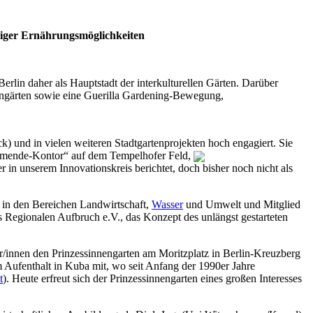
ähiger Ernährungsmöglichkeiten
 Berlin daher als Hauptstadt der interkulturellen Gärten. Darüber
erngärten sowie eine Guerilla Gardening-Bewegung,
ck) und in vielen weiteren Stadtgartenprojekten hoch engagiert. Sie
 “Allmende-Kontor“ auf dem Tempelhofer Feld,
 in unserem Innovationskreis berichtet, doch bisher noch nicht als
 in den Bereichen Landwirtschaft,
Wasser
und Umwelt und Mitglied
Regionalen Aufbruch e.V., das Konzept des unlängst gestarteten
r/innen den Prinzessinnengarten am Moritzplatz in Berlin-Kreuzberg
 Aufenthalt in Kuba mit, wo seit Anfang der 1990er Jahre
t
). Heute erfreut sich der Prinzessinnengarten eines großen Interesses