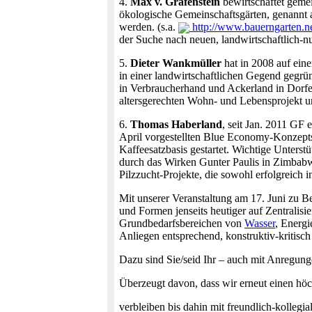
4.
Max v. Grafenstein
bewirtschaftet geme
ökologische Gemeinschaftsgärten, genannt 
werden. (s.a.
http://www.bauerngarten.n
der Suche nach neuen, landwirtschaftlich-n
5.
Dieter Wankmüller
hat in 2008 auf ein
in einer landwirtschaftlichen Gegend gegrü
in Verbraucherhand und Ackerland in Dorfe
altersgerechten Wohn- und Lebensprojekt u
6.
Thomas Haberland
, seit Jan. 2011 GF
April vorgestellten Blue Economy-Konzepts
Kaffeesatzbasis gestartet. Wichtige Unters
durch das Wirken Gunter Paulis in Zimbabwe
Pilzzucht-Projekte, die sowohl erfolgreich
Mit unserer Veranstaltung am 17. Juni zu B
und Formen jenseits heutiger auf Zentralisi
Grundbedarfsbereichen von
Wasser
, Energi
Anliegen entsprechend, konstruktiv-kritisch
Dazu sind Sie/seid Ihr – auch mit Anregunge
Überzeugt davon, dass wir erneut einen h
verbleiben bis dahin mit freundlich-kollegi