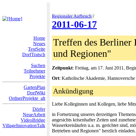
Regionaler Aufbruch
/
2011-06-17
Home
Treffen des Berliner 
Neues
TestSeite
und Regionen"
DorfTratsch
Suchen
Zeitpunkt
: Freitag, am 17. Juni 2011, Begi
Teilnehmer
Projekte
Ort
: Katholische Akademie, Hannoversche S
GartenPlan
Ankündigung
DorfWiki
OrdnerProjekte_alt
Liebe Kolleginnen und Kollegen, liebe Mit
Dörfer
in Fortsetzung unseres derzeitigen Themens
NeueArbeit
angesichts krisenhafter Zeiten und zunehm
VideoBridge
Wasserkreisläufen u.a. m. gerichtet sind, m
VillageInnovationTalk
Betrieben und Regionen" herzlich einladen.