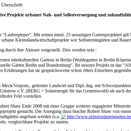
Überschrift:
vative Projekte urbaner Nah- und Selbstversorgung und zukunftsf
 der “Lauberpieper“. Mit seinen mind. 25 neuartigen Gartenprojekten gilt
, urbane Kleinstlandwirtschaftprojekte wie Selbsterntegärten und Bau
g durch ihre Akteure vorgestellt. Dies werden sein :
rsten interkulturellen Gartens in Berlin (Wuhlegarten in Berlin Köpeni
ulturelle Gärten Berlin und Brandenburg“. Ihr neustes Projekt ist das
en Erfahrungen hat sie gesprächsweise schon öfters Einzelnen gegenüber
 Meck/Vorpom., gelernter Landwirt und Dipl.-Ing. mit Schwerpunkten
Güstrow e.V. (BERG = Solarenergie für das Gemeinwohl) als auch des 
hofer Feld vorstellen.
bert Shaw Ende 2008 mit einer Gruppe weiterer engagierter Mitstreite
eigeprojekt gemacht. Die Anregung dazu brachte Robert Shaw von einem
 Stadtgärten angebaut werden (s.a.
http://www.prinzessinnengarten.ne
ele, vergleichbare Projekte zu starten.