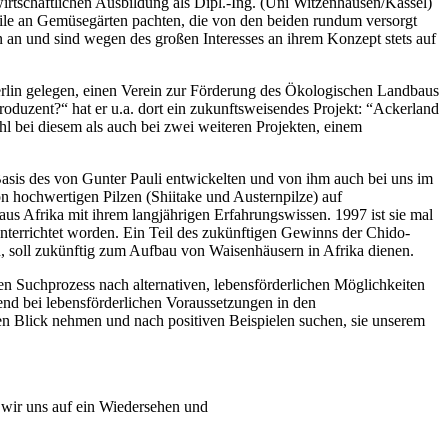
rtschaftlichen Ausbildung als Dipl.-Ing. (Uni Witzenhausen/Kassel)
ile an Gemüsegärten pachten, die von den beiden rundum versorgt
 an und sind wegen des großen Interesses an ihrem Konzept stets auf
erlin gelegen, einen Verein zur Förderung des Ökologischen Landbaus
oduzent?“ hat er u.a. dort ein zukunftsweisendes Projekt: “Ackerland
l bei diesem als auch bei zwei weiteren Projekten, einem
Basis des von Gunter Pauli entwickelten und von ihm auch bei uns im
on hochwertigen Pilzen (Shiitake und Austernpilze) auf
us Afrika mit ihrem langjährigen Erfahrungswissen. 1997 ist sie mal
nterrichtet worden. Ein Teil des zukünftigen Gewinns der Chido-
n, soll zukünftig zum Aufbau von Waisenhäusern in Afrika dienen.
n Suchprozess nach alternativen, lebensförderlichen Möglichkeiten
nend bei lebensförderlichen Voraussetzungen in den
en Blick nehmen und nach positiven Beispielen suchen, sie unserem
wir uns auf ein Wiedersehen und