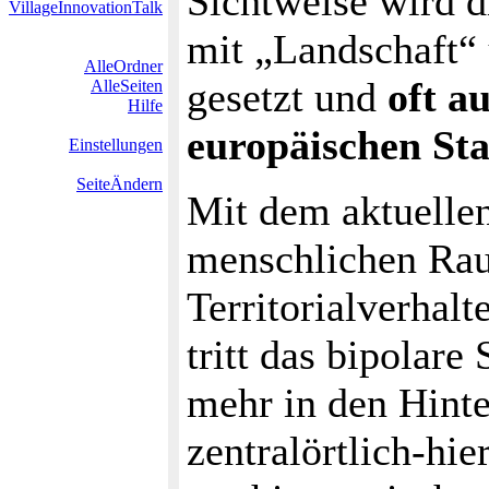
Sichtweise wird 
VillageInnovationTalk
mit „Landschaft“ 
AlleOrdner
gesetzt und
oft a
AlleSeiten
Hilfe
europäischen St
Einstellungen
SeiteÄndern
Mit dem aktuellen
menschlichen Ra
Territorialverhal
tritt das bipolar
mehr in den Hint
zentralörtlich-hi