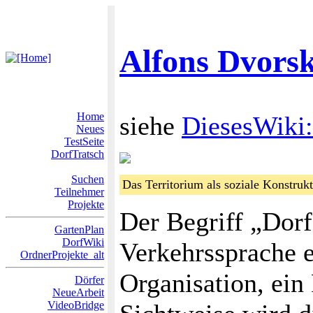
Alfons Dvors
Home
siehe
DiesesWiki
Neues
TestSeite
DorfTratsch
Suchen
Das Territorium als soziale Konstruk
Teilnehmer
Projekte
Der Begriff „Dorf
GartenPlan
DorfWiki
Verkehrssprache e
OrdnerProjekte_alt
Organisation, ein
Dörfer
NeueArbeit
VideoBridge