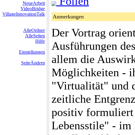
Folien
NeueArbeit
VideoBridge
VillageInnovationTalk
Anmerkungen
Der Vortrag orient
AlleOrdner
AlleSeiten
Hilfe
Ausführungen de
Einstellungen
allem die Auswir
SeiteÄndern
Möglichkeiten - i
"Virtualität" und
zeitliche Entgren
positiv formuliert
Lebensstile" - i