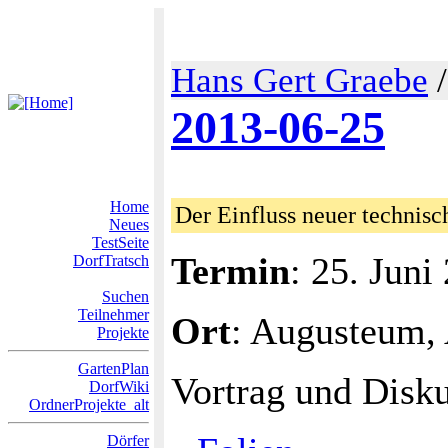
Hans Gert Graebe
2013-06-25
Home
Der Einfluss neuer technisc
Neues
TestSeite
Termin
: 25. Juni
DorfTratsch
Suchen
Teilnehmer
Ort
: Augusteum,
Projekte
GartenPlan
Vortrag und Disku
DorfWiki
OrdnerProjekte_alt
Dörfer