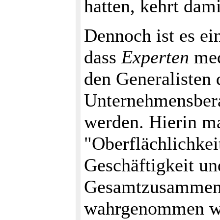
hatten, kehrt dami
Dennoch ist es ei
dass
Experten
med
den Generalisten 
Unternehmensberat
werden. Hierin man
"Oberflächlichkeit
Geschäftigkeit u
Gesamtzusammenh
wahrgenommen wer