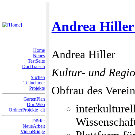
Andrea Hiller
Home
Andrea Hiller
Neues
TestSeite
DorfTratsch
Kultur- und Regio
Suchen
Teilnehmer
Obfrau des Verein
Projekte
GartenPlan
DorfWiki
interkulture
OrdnerProjekte_alt
Wissenschaf
Dörfer
NeueArbeit
VideoBridge