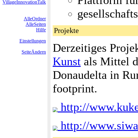
Plattform für
VillageInnovationTalk
gesellschafts
AlleOrdner
AlleSeiten
Projekte
Hilfe
Einstellungen
Derzeitiges Projek
SeiteÄndern
Kunst
als Mittel 
Donaudelta in Ru
footprint.
http://www.kuke
http://www.siwa