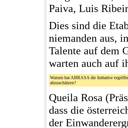
Paiva, Luis Ribei
Dies sind die Etab
niemanden aus, i
Talente auf dem G
warten auch auf i
Warum hat ABRASA die Initiative ergriffen,
abzuschätzen?
Queila Rosa (Prä
dass die österrei
der Einwanderergr