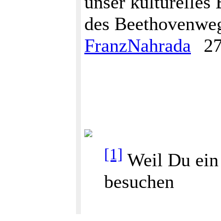
unser kulturelles
des Beethovenwegs
FranzNahrada
27
[1]
Weil Du ein 
besuchen