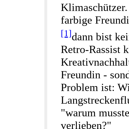
Klimaschützer.
farbige Freund
[1]
dann bist ke
Retro-Rassist k
Kreativnachhalt
Freundin - son
Problem ist: W
Langstreckenfl
"warum musste 
verlieben?"