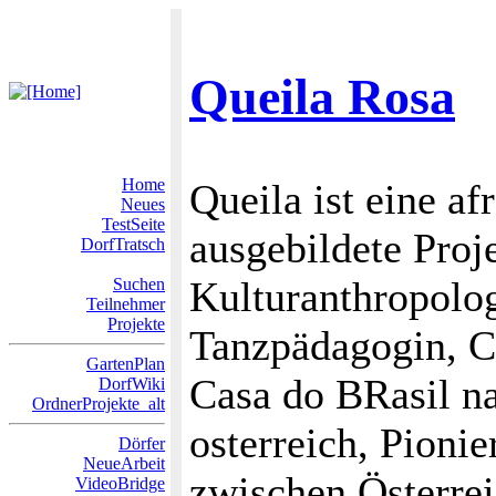
Queila Rosa
Home
Queila ist eine af
Neues
TestSeite
ausgebildete Proj
DorfTratsch
Kulturanthropolo
Suchen
Teilnehmer
Projekte
Tanzpädagogin, C
GartenPlan
Casa do BRasil na
DorfWiki
OrdnerProjekte_alt
osterreich, Pionie
Dörfer
NeueArbeit
zwischen Österrei
VideoBridge