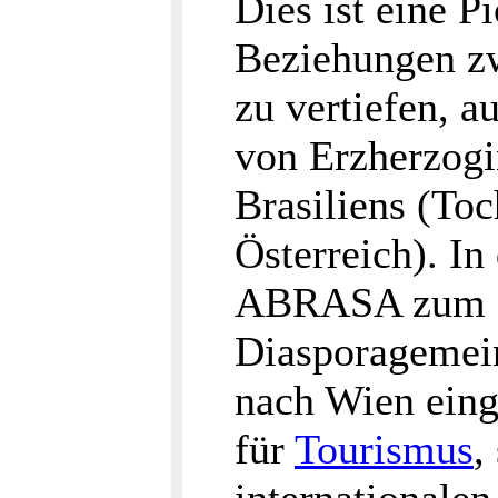
Dies ist eine P
Beziehungen zw
zu vertiefen, a
von Erzherzogi
Brasiliens (Toc
Österreich). I
ABRASA zum er
Diasporagemein
nach Wien eing
für
Tourismus
,