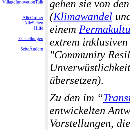
gehen sie von de
VillageInnovationTalk
(
Klimawandel
und
AlleOrdner
AlleSeiten
einem
Permakultu
Hilfe
extrem inklusiven
Einstellungen
SeiteÄndern
"Community Resili
Unverwüstlichkeit 
übersetzen).
Zu den im “
Trans
entwickelten Antw
Vorstellungen, d