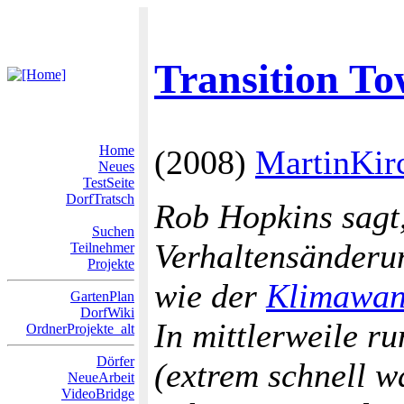
Transition T
Home
(2008)
MartinKir
Neues
TestSeite
DorfTratsch
Rob Hopkins sagt,
Suchen
Verhaltensänderu
Teilnehmer
Projekte
wie der
Klimawan
GartenPlan
DorfWiki
In mittlerweile r
OrdnerProjekte_alt
Dörfer
(extrem schnell w
NeueArbeit
VideoBridge