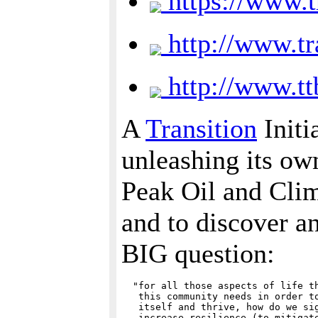
https://www.t
http://www.tr
http://www.ttb
A
Transition
Initi
unleashing its own
Peak Oil and Clim
and to discover a
BIG question:
  "for all those aspects of life th
   this community needs in order to
   itself and thrive, how do we sig
   increase resilience (to mitigate