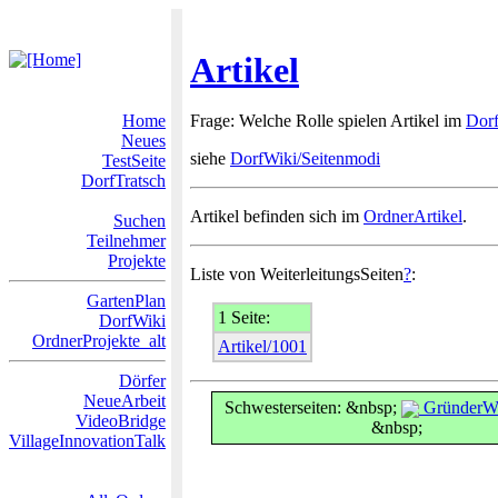
Artikel
Home
Frage: Welche Rolle spielen Artikel im
Dor
Neues
siehe
DorfWiki/Seitenmodi
TestSeite
DorfTratsch
Artikel befinden sich im
OrdnerArtikel
.
Suchen
Teilnehmer
Projekte
Liste von WeiterleitungsSeiten
?
:
GartenPlan
1 Seite:
DorfWiki
OrdnerProjekte_alt
Artikel/1001
Dörfer
NeueArbeit
Schwesterseiten: &nbsp;
GründerWi
VideoBridge
&nbsp;
VillageInnovationTalk