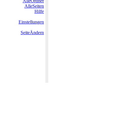
AlleOrdner
AlleSeiten
Hilfe
Einstellungen
SeiteÄndern