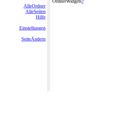
OrdnerWidgets
?
AlleOrdner
AlleSeiten
Hilfe
Einstellungen
SeiteÄndern