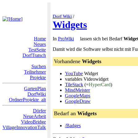
Dorf Wiki
/
Widgets
Home
In
ProWiki
lassen sich bei Bedarf
Widge
Neues
Damit wird die Software selbst nicht mit Fu
TestSeite
DorfTratsch
Vorhandene
Widgets
Suchen
Teilnehmer
YouTube
Widget
Projekte
variables Videowidget
TileStack
(=
HyperCard
)
GartenPlan
MindMeister
DorfWiki
GoogleMaps
OrdnerProjekte_alt
GoogleDraw
Dörfer
Bedarf an
Widgets
NeueArbeit
VideoBridge
/Badges
VillageInnovationTalk