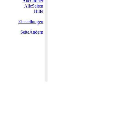
AlleOrdner
AlleSeiten
Hilfe
Einstellungen
SeiteÄndern