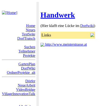
Handwerk
Home
(Hier klafft eine Lücke im
Dorfwiki
)
Neues
TestSeite
Links
DorfTratsch
http://www.meisterstrasse.at
Suchen
Teilnehmer
Projekte
GartenPlan
DorfWiki
OrdnerProjekte_alt
Dörfer
NeueArbeit
VideoBridge
VillageInnovationTalk