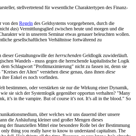
rsteller, stellvertretend für wesentliche Charaktertypen des Finanz-
er von den
Regeln
des Geldsystems vorgegebenen, durch die
(nicht
das
) Vermittlungsglied zwischen heute und morgen und die
harakter wir in unserem Seminar etwas genauer beleuchten wollen.
mtliche gesellschaftlichen Verhältnisse fortwährend zu
n dieser Gestaltungswille der
herrschenden
Geldlogik zuwiderläuft.
ogischen Wandels - muss gegen die herrschende kapitalistische Logik
t dem Schlagwort "Profitmaximierung" nicht zu fassen ist, denn sie
s "Kreises der Alten" verstehen diese genau, dass ihnen
diese
h ihre Enkel es noch vorfinden.
elt bestimmen, oder verstärken sie nur die Wirkung einer Dynamik,
, wie sie sich der Systemlogik gegenüber opportun verhalten? "Many
 it’s in the vampire. But of course it’s not. It’s all in the blood." So
Kommunikationsmedium, über welches wir uns dauernd über unsere
 dann die Anhäufung kleiner und großer Mengen dieses
ung der finanziellen Mittel eine besondere Rolle bei der Bestimmung
e only thing you really have to know to understand capitalism. The