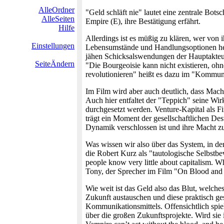
AlleOrdner
"Geld schläft nie" lautet eine zentrale Bots
AlleSeiten
Empire (E), ihre Bestätigung erfährt.
Hilfe
Allerdings ist es müßig zu klären, wer von 
Einstellungen
Lebensumstände und Handlungsoptionen her
jähen Schicksalswendungen der Hauptakteur
SeiteÄndern
"Die Bourgeoisie kann nicht existieren, ohn
revolutionieren" heißt es dazu im "Kommun
Im Film wird aber auch deutlich, dass Mach
Auch hier entfaltet der "Teppich" seine Wir
durchgesetzt werden. Venture-Kapital als Fi
trägt ein Moment der gesellschaftlichen Des
Dynamik verschlossen ist und ihre Macht zu 
Was wissen wir also über das System, in de
die Robert Kurz als "tautologische Selbstb
people know very little about capitalism. Whi
Tony, der Sprecher im Film "On Blood and
Wie weit ist das Geld also das Blut, welche
Zukunft austauschen und diese praktisch g
Kommunikationsmittels. Offensichtlich spie
über die großen Zukunftsprojekte. Wird sie 