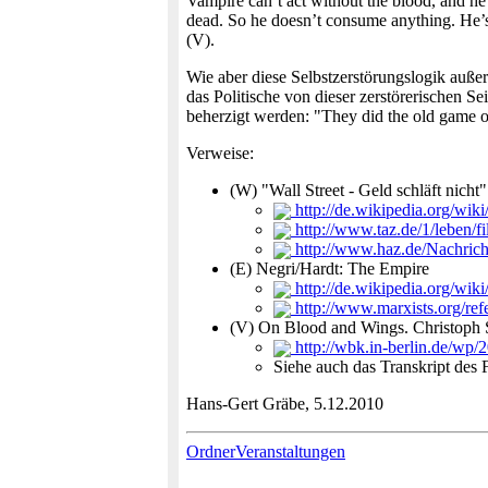
Vampire can’t act without the blood, and he 
dead. So he doesn’t consume anything. He’s 
(V).
Wie aber diese Selbstzerstörungslogik auße
das Politische von dieser zerstörerischen Se
beherzigt werden: "They did the old game o
Verweise:
(W) "Wall Street - Geld schläft nicht
http://de.wikipedia.org/wik
http://www.taz.de/1/leben/f
http://www.haz.de/Nachricht
(E) Negri/Hardt: The Empire
http://de.wikipedia.org/wi
http://www.marxists.org/ref
(V) On Blood and Wings. Christoph 
http://wbk.in-berlin.de/wp
Siehe auch das Transkript des 
Hans-Gert Gräbe, 5.12.2010
OrdnerVeranstaltungen