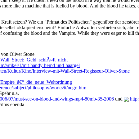
can’t keep it. He doesn’t feed on the blood in a way that he would ever 
more like a machine that is fuelled by blood. And the blood he takes,
r Kraft setzen? Wie ein "Primat des Politischen" gegenüber der zerstö
ite selbst okkupiert erscheint? Einfache Antworten verbieten sich, aber
f confusing the blood and the Vampire. While they were eager to kill t
" von Oliver Stone
i/Wall_Street:_Geld_schlÃ¤ft_nicht
ilm/artikel/1/mit-handy-hemd-und-haargel
en/Kultur/Kino/Interview-mit-Wall-Street-Regisseur-Oliver-Stone
ki/Empire_â€“_die_neue_Weltordnung
erence/subject/philosophy/works/it/negri.htm
Spehr u.a.
/2006/07/must-see-on-blood-and-wings-mp4-80mb-35-2006
und
http
Films ebenda