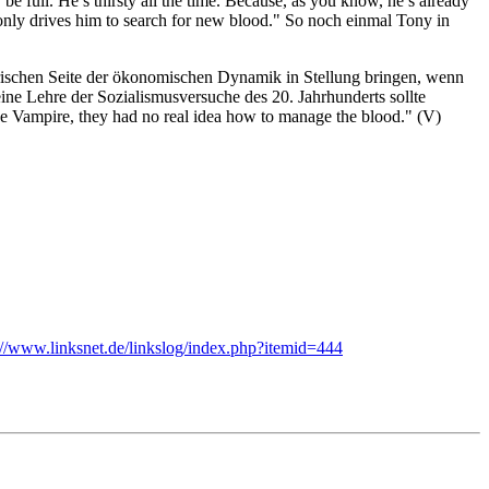
be full. He’s thirsty all the time. Because, as you know, he’s already
 only drives him to search for new blood." So noch einmal Tony in
rerischen Seite der ökonomischen Dynamik in Stellung bringen, wenn
 eine Lehre der Sozialismusversuche des 20. Jahrhunderts sollte
he Vampire, they had no real idea how to manage the blood." (V)
://www.linksnet.de/linkslog/index.php?itemid=444