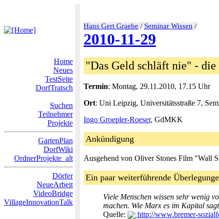
Hans Gert Graebe
/
Seminar Wissen
/
2010-11-29
Home
"Das Geld schläft nie" - di
Neues
TestSeite
Termin
: Montag, 29.11.2010, 17.15 Uhr
DorfTratsch
Ort
: Uni Leipzig, Universitätsstraße 7, S
Suchen
Teilnehmer
Ingo Groepler-Roeser
, GdMKK
Projekte
Ankündigung
GartenPlan
DorfWiki
OrdnerProjekte_alt
Ausgehend von Oliver Stones Film "Wall St
Dörfer
Ein paar weiterführende Überlegung
NeueArbeit
VideoBridge
Viele Menschen wissen sehr wenig vom
VillageInnovationTalk
machen. Wie Marx es im Kapital sagt
Quelle:
http://www.bremer-sozia