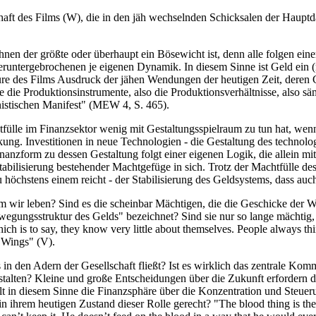
chaft des Films (W), die in den jäh wechselnden Schicksalen der Hauptda
ihnen der größte oder überhaupt ein Bösewicht ist, denn alle folgen ein
untergebrochenen je eigenen Dynamik. In diesem Sinne ist Geld ein 
e des Films Ausdruck der jähen Wendungen der heutigen Zeit, deren C
e die Produktionsinstrumente, also die Produktionsverhältnisse, also sä
istischen Manifest" (MEW 4, S. 465).
tfülle im Finanzsektor wenig mit Gestaltungsspielraum zu tun hat, wen
kung. Investitionen in neue Technologien - die Gestaltung des technol
nanzform zu dessen Gestaltung folgt einer eigenen Logik, die allein mi
tabilisierung bestehender Machtgefüge in sich. Trotz der Machtfülle de
höchstens einem reicht - der Stabilisierung des Geldsystems, dass auc
m wir leben? Sind es die scheinbar Mächtigen, die die Geschicke der W
ewegungsstruktur des Gelds" bezeichnet? Sind sie nur so lange mächtig
ch is to say, they know very little about themselves. People always think,
 Wings" (V).
s in den Adern der Gesellschaft fließt? Ist es wirklich das zentrale 
estalten? Kleine und große Entscheidungen über die Zukunft erfordern
lt in diesem Sinne die Finanzsphäre über die Konzentration und Steuer
in ihrem heutigen Zustand dieser Rolle gerecht? "The blood thing is th