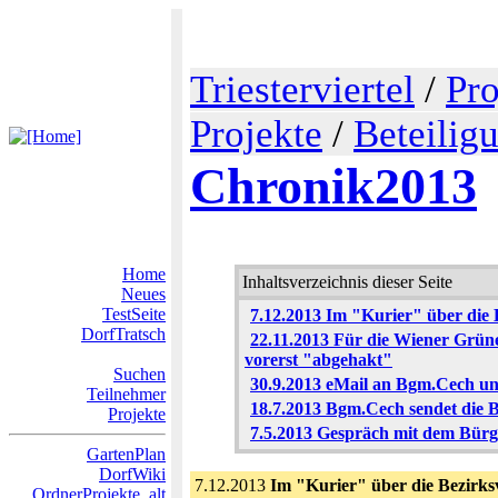
Triesterviertel
/
Pro
Projekte
/
Beteilig
Chronik2013
Home
Inhaltsverzeichnis dieser Seite
Neues
TestSeite
7.12.2013 Im "Kurier" über die 
DorfTratsch
22.11.2013 Für die Wiener Grüne
vorerst "abgehakt"
Suchen
30.9.2013 eMail an Bgm.Cech u
Teilnehmer
18.7.2013 Bgm.Cech sendet die Be
Projekte
7.5.2013 Gespräch mit dem Bürg
GartenPlan
DorfWiki
7.12.2013
Im "Kurier" über die Bezirks
OrdnerProjekte_alt