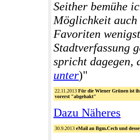
Seither bemühe ic
Möglichkeit auch
Favoriten wenigst
Stadtverfassung g
spricht dagegen,
unter
)"
22.11.2013
Für die Wiener Grünen ist i
vorerst "abgehakt"
Dazu Näheres
30.9.2013
eMail an Bgm.Cech und dess