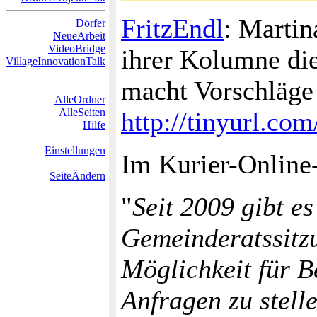
FritzEndl
: Martin
Dörfer
NeueArbeit
VideoBridge
ihrer Kolumne di
VillageInnovationTalk
macht Vorschläge 
AlleOrdner
AlleSeiten
http://tinyurl.co
Hilfe
Einstellungen
Im Kurier-Online
SeiteÄndern
"
Seit 2009 gibt es
Gemeinderatssitz
Möglichkeit für 
Anfragen zu stell