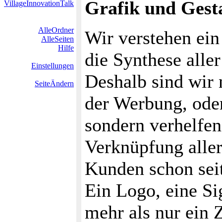
Grafik und Gest
VillageInnovationTalk
AlleOrdner
Wir verstehen ein
AlleSeiten
Hilfe
die Synthese all
Einstellungen
Deshalb sind wir 
SeiteÄndern
der Werbung, ode
sondern verhelfen
Verknüpfung all
Kunden schon seit
Ein Logo, eine Si
mehr als nur ein Z