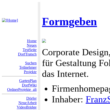
Formgeben
Home
Neues
Corporate Design
TestSeite
DorfTratsch
für Gestaltung Fo
Suchen
Teilnehmer
das Internet.
Projekte
GartenPlan
DorfWiki
Firmenhomepa
OrdnerProjekte_alt
Inhaber:
Franz
Dörfer
NeueArbeit
VideoBridge