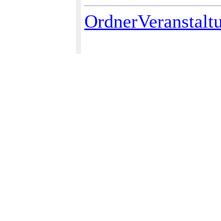
OrdnerVeranstalt