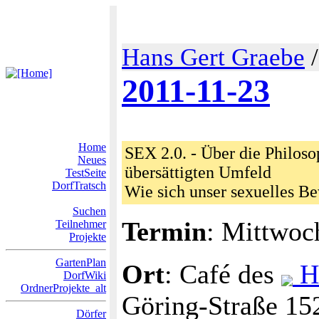
Hans Gert Graebe
2011-11-23
Home
SEX 2.0. - Über die Philoso
Neues
übersättigten Umfeld
TestSeite
DorfTratsch
Wie sich unser sexuelles Be
Suchen
Termin
: Mittwoc
Teilnehmer
Projekte
GartenPlan
Ort
: Café des
Ha
DorfWiki
OrdnerProjekte_alt
Göring-Straße 15
Dörfer