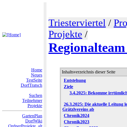
Triesterviertel
/
Pro
Projekte
/
Regionalteam
Home
Inhaltsverzeichnis dieser Seite
Neues
TestSeite
Entstehung
DorfTratsch
Ziele
3.4.2025: Bekomme irrtümlic
Suchen
Teilnehmer
26.3.2025: Die aktuelle Leitung 
Projekte
Grätzlvereins ab
Chronik2024
GartenPlan
DorfWiki
Chronik2023
OrdnerProjekte_alt