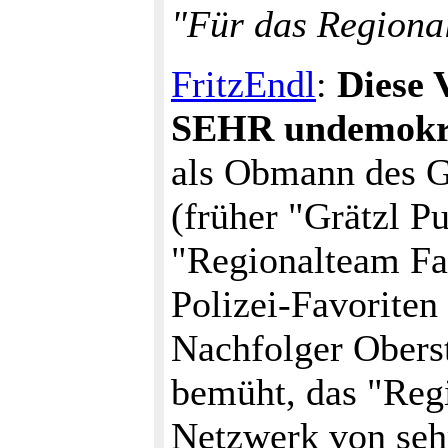
"Für das Regiona
FritzEndl
:
Diese 
SEHR undemokra
als Obmann des Grä
(früher "Grätzl 
"Regionalteam Fav
Polizei-Favoriten
Nachfolger Obers
bemüht, das "Regi
Netzwerk von seh