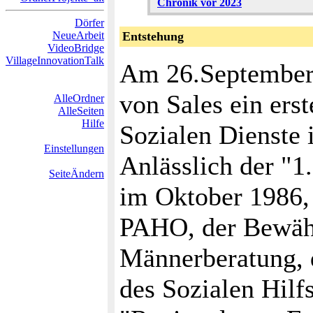
Chronik vor 2023
Dörfer
NeueArbeit
Entstehung
VideoBridge
VillageInnovationTalk
Am 26.September 
von Sales ein ers
AlleOrdner
AlleSeiten
Hilfe
Sozialen Dienste i
Einstellungen
Anlässlich der "1
SeiteÄndern
im Oktober 1986, 
PAHO, der Bewähr
Männerberatung, d
des Sozialen Hilf