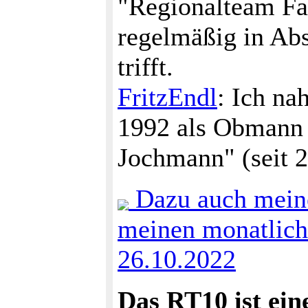
"Regionalteam Fav
regelmäßig in Ab
trifft.
FritzEndl
: Ich na
1992 als Obmann 
Jochmann" (seit 
Dazu auch meine
meinen monatlic
26.10.2022
Das RT10 ist ein