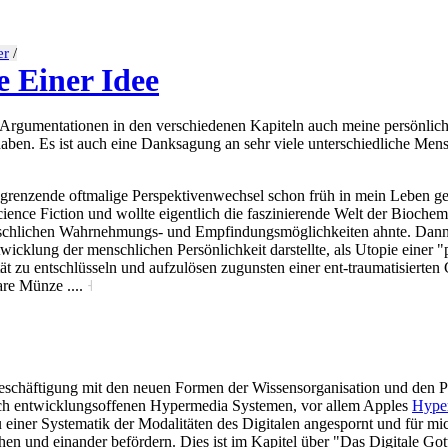
er
/
 Einer Idee
Argumentationen in den verschiedenen Kapiteln auch meine persönliche
t haben. Es ist auch eine Danksagung an sehr viele unterschiedliche Me
us grenzende oftmalige Perspektivenwechsel schon früh in mein Leben ge
ence Fiction und wollte eigentlich die faszinierende Welt der Biochemi
schlichen Wahrnehmungs- und Empfindungsmöglichkeiten ahnte. Dann a
wicklung der menschlichen Persönlichkeit darstellte, als Utopie einer "p
t zu entschlüsseln und aufzulösen zugunsten einer ent-traumatisierten 
are Münze ....
˧
Beschäftigung mit den neuen Formen der Wissensorganisation und den Po
ch entwicklungsoffenen Hypermedia Systemen, vor allem Apples
Hype
iner Systematik der Modalitäten des Digitalen angespornt und für mic
hen und einander befördern. Dies ist im Kapitel über "Das Digitale Go