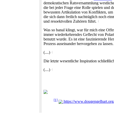
demokratischen Ratsversammlung westlichen 
die bei jeder Frage eine Rolle spielen und
bewussten Artikulation von Konflikten, um 
die sich dann freilich nachträglich noch ei
und resoektvollen Zuhören führt.
˧
Was so banal klingt, war für mich eine Offen
immer wiederkehrendes Geflecht von Polarit
benutzt wurde. Es ist eine faszinierende He
Prozess auseinander hervorgehen zu lassen
(....)
˧
Die letzte wesentliche Inspiration schließl
(....)
˧
[1]
https://www.dougengelbart.org