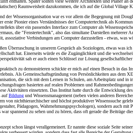
ft enthalten. Später sollten viele weitere Architekten und Planer an 
siatischer) Raumweisheit dazukommen, die ich auf die Global Village 
und der Wissensorganisation war es vor allem die Begegnung mit Dougla
m der erste Pionier eines Verständnisses der Computertechnik als Kommu
ellekts über ein passendes Interface zum Computer als Wissensspeicher
termaus, die "Fenstertechnik", also das simultane Darstellen mehrerer
eit, assoziative Verbindungen am Computer darzustellen - etwas, was 
ßen Überraschung in unserem Gespräch als Soziologen, etwas was ich ni
lschaft hat. Einerseits würde es die Zugänglichkeit und die wechselsei
iperspektivität sah er auch einen Schlüssel zur Lösung gesellschaftlich
praktisch zu demonstrieren schickte er mich auf einen Besuch in das In
elerlebnis. Als Gemeinschaftsgründung von Persönlichkeiten aus dem X
isation, die sich mit dem Lernen in Schulen, am Arbeitsplatz und in 
orschungsfragen basierten auf realen Problemen und Rahmenbedingunge
 diese Aktivitäten einsetzten. Das Institut hatte durch die Entwicklung
s auf
Bildung
und Wissensmanagement (neben vielen anderen Bereichen)
orm von nichthierarchischer und höchst produktiver Wissenssuche gelebt
estalter, Pädagogen, Wahrnehmungspsychologen), sondern auch mit Pers
 war spannend zu sehen und zu hören, dass oft gerade die Beiträge di
onzept schon längst verallgemeinert. Er nannte diese soziale Seite sei
dukte verbessert würden, sondern dass fast alle Bereiche der Gestaltu