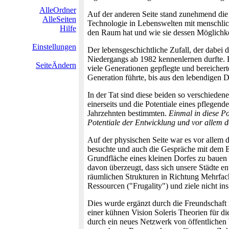
AlleOrdner
Auf der anderen Seite stand zunehmend die
AlleSeiten
Technologie in Lebenswelten mit menschli
Hilfe
den Raum hat und wie sie dessen Möglichke
Einstellungen
Der lebensgeschichtliche Zufall, der dabei
Niedergangs ab 1982 kennenlernen durfte. B
SeiteÄndern
viele Generationen gepflegte und bereichert
Generation führte, bis aus den lebendigen 
In der Tat sind diese beiden so verschiede
einerseits und die Potentiale eines pflege
Jahrzehnten bestimmten.
Einmal in diese Po
Potentiale der Entwicklung und vor allem d
Auf der physischen Seite war es vor allem
besuchte und auch die Gespräche mit dem B
Grundfläche eines kleinen Dorfes zu bauen 
davon überzeugt, dass sich unsere Städte e
räumlichen Strukturen in Richtung Mehrfa
Ressourcen ("Frugality") und ziele nicht i
Dies wurde ergänzt durch die Freundschaft
einer kühnen Vision Soleris Theorien für 
durch ein neues Netzwerk von öffentlichen 