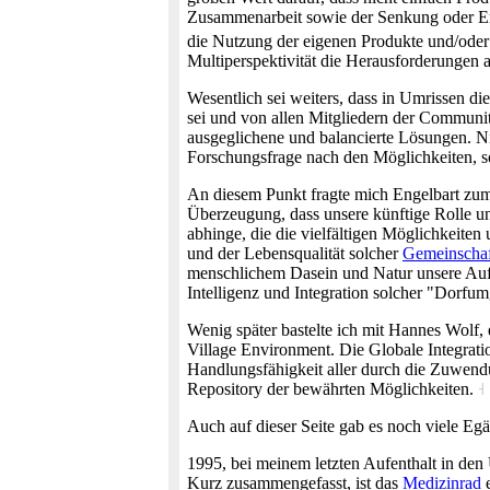
Zusammenarbeit sowie der Senkung oder Erhö
die Nutzung der eigenen Produkte und/oder 
Multiperspektivität die Herausforderungen 
Wesentlich sei weiters, dass in Umrissen d
sei und von allen Mitgliedern der Community
ausgeglichene und balancierte Lösungen. Ni
Forschungsfrage nach den Möglichkeiten, 
An diesem Punkt fragte mich Engelbart zum 
Überzeugung, dass unsere künftige Rolle u
abhinge, die die vielfältigen Möglichkeite
und der Lebensqualität solcher
Gemeinscha
menschlichem Dasein und Natur unsere Aufme
Intelligenz und Integration solcher "Dorfum
Wenig später bastelte ich mit Hannes Wolf
Village Environment. Die Globale Integrati
Handlungsfähigkeit aller durch die Zuwendu
Repository der bewährten Möglichkeiten.
˧
Auch auf dieser Seite gab es noch viele Eg
1995, bei meinem letzten Aufenthalt in den
Kurz zusammengefasst, ist das
Medizinrad
e