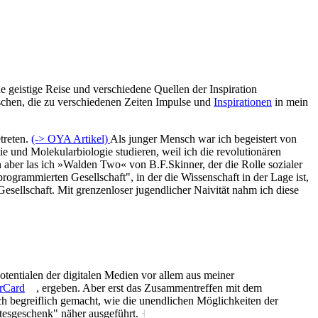
 geistige Reise und verschiedene Quellen der Inspiration
nschen, die zu verschiedenen Zeiten Impulse und
Inspirationen
in mein
treten.
(-> OYA Artikel)
Als junger Mensch war ich begeistert von
e und Molekularbiologie studieren, weil ich die revolutionären
ber las ich »Walden Two« von B.F.Skinner, der die Rolle sozialer
rogrammierten Gesellschaft", in der die Wissenschaft in der Lage ist,
Gesellschaft. Mit grenzenloser jugendlicher Naivität nahm ich diese
tentialen der digitalen Medien vor allem aus meiner
rCard
, ergeben. Aber erst das Zusammentreffen mit dem
h begreiflich gemacht, wie die unendlichen Möglichkeiten der
ttesgeschenk" näher ausgeführt.
˧