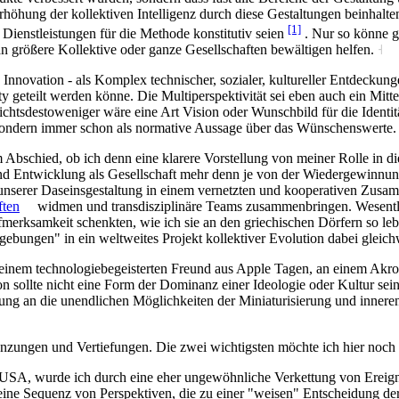
hung der kollektiven Intelligenz durch diese Gestaltungen beinhalten, 
[1]
Dienstleistungen für die Methode konstitutiv seien
. Nur so könne ge
an größere Kollektive oder ganze Gesellschaften bewältigen helfen.
˧
ie Innovation - als Komplex technischer, sozialer, kultureller Entdec
 geteilt werden könne. Die Multiperspektivität sei eben auch ein Mitte
chtsdestoweniger wäre eine Art Vision oder Wunschbild für die Identitä
sondern immer schon als normative Aussage über das Wünschenswerte
Abschied, ob ich denn eine klarere Vorstellung von meiner Rolle in di
nd Entwicklung als Gesellschaft mehr denn je von der Wiedergewinnung
n unserer Daseinsgestaltung in einem vernetzten und kooperativen Zus
ften
widmen und transdisziplinäre Teams zusammenbringen. Wesentlic
rksamkeit schenkten, wie ich sie an den griechischen Dörfern so lebend
gebungen" in ein weltweites Projekt kollektiver Evolution dabei gleich
, einem technologiebegeisterten Freund aus Apple Tagen, an einem Akr
on sollte nicht eine Form der Dominanz einer Ideologie oder Kultur s
ng an die unendlichen Möglichkeiten der Miniaturisierung und inneren
änzungen und Vertiefungen. Die zwei wichtigsten möchte ich hier noch
 USA, wurde ich durch eine eher ungewöhnliche Verkettung von Ereigni
ine Sequenz von Perspektiven, die zu einer "weisen" Entscheidung der