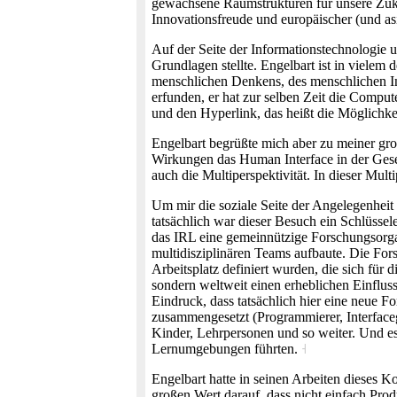
gewachsene Raumstrukturen für unsere Zukun
Innovationsfreude und europäischer (und a
Auf der Seite der Informationstechnologie 
Grundlagen stellte. Engelbart ist in viele
menschlichen Denkens, des menschlichen Int
erfunden, er hat zur selben Zeit die Compu
und den Hyperlink, das heißt die Möglichk
Engelbart begrüßte mich aber zu meiner gro
Wirkungen das Human Interface in der Gesel
auch die Multiperspektivität. In dieser Mult
Um mir die soziale Seite der Angelegenheit 
tatsächlich war dieser Besuch ein Schlüss
das IRL eine gemeinnützige Forschungsorgan
multidisziplinären Teams aufbaute. Die F
Arbeitsplatz definiert wurden, die sich für
sondern weltweit einen erheblichen Einflus
Eindruck, dass tatsächlich hier eine neue F
zusammengesetzt (Programmierer, Interfaceg
Kinder, Lehrpersonen und so weiter. Und es
Lernumgebungen führten.
˧
Engelbart hatte in seinen Arbeiten dieses K
großen Wert darauf, dass nicht einfach Pro