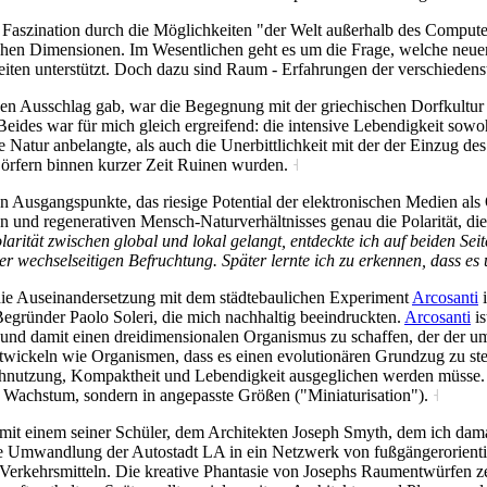
 Faszination durch die Möglichkeiten "der Welt außerhalb des Compute
chen Dimensionen. Im Wesentlichen geht es um die Frage, welche neue
iten unterstützt. Doch dazu sind Raum - Erfahrungen der verschieden
 den Ausschlag gab, war die Begegnung mit der griechischen Dorfkultur 
eides war für mich gleich ergreifend: die intensive Lebendigkeit sowoh
e Natur anbelangte, als auch die Unerbittlichkeit mit der der Einzug de
Dörfern binnen kurzer Zeit Ruinen wurden.
˧
nen Ausgangspunkte, das riesige Potential der elektronischen Medien 
nden und regenerativen Mensch-Naturverhältnisses genau die Polarität,
larität zwischen global und lokal gelangt, entdeckte ich auf beiden S
er wechselseitigen Befruchtung. Später lernte ich zu erkennen, dass e
 die Auseinandersetzung mit dem städtebaulichen Experiment
Arcosanti
i
egründer Paolo Soleri, die mich nachhaltig beeindruckten.
Arcosanti
is
und damit einen dreidimensionalen Organismus zu schaffen, der der uml
ntwickeln wie Organismen, dass es einen evolutionären Grundzug zu st
chnutzung, Kompaktheit und Lebendigkeit ausgeglichen werden müsse.
ns Wachstum, sondern in angepasste Größen ("Miniaturisation").
˧
 mit einem seiner Schüler, dem Architekten Joseph Smyth, dem ich dam
die Umwandlung der Autostadt LA in ein Netzwerk von fußgängerorienti
Verkehrsmitteln. Die kreative Phantasie von Josephs Raumentwürfen zei