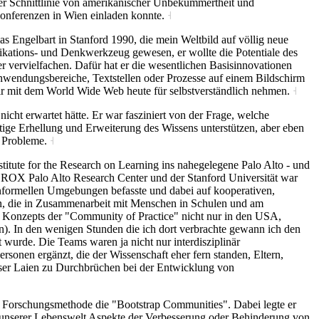
der Schnittlinie von amerikanischer Unbekümmertheit und
Konferenzen in Wien einladen konnte.
˧
s Engelbart in Stanford 1990, die mein Weltbild auf völlig neue
nikations- und Denkwerkzeug gewesen, er wollte die Potentiale des
 vervielfachen. Dafür hat er die wesentlichen Basisinnovationen
 Anwendungsbereiche, Textstellen oder Prozesse auf einem Bildschirm
wir mit dem World Wide Web heute für selbstverständlich nehmen.
˧
cht erwartet hätte. Er war fasziniert von der Frage, welche
tige Erhellung und Erweiterung des Wissens unterstützen, aber eben
er Probleme.
˧
stitute for the Research on Learning ins nahegelegene Palo Alto - und
EROX Palo Alto Research Center und der Stanford Universität war
informellen Umgebungen befasste und dabei auf kooperativen,
n, die in Zusammenarbeit mit Menschen in Schulen und am
 des Konzepts der "Community of Practice" nicht nur in den USA,
. In den wenigen Stunden die ich dort verbrachte gewann ich den
 wurde. Die Teams waren ja nicht nur interdisziplinär
onen ergänzt, die der Wissenschaft eher fern standen, Eltern,
eser Laien zu Durchbrüchen bei der Entwicklung von
ner Forschungsmethode die "Bootstrap Communities". Dabei legte er
ng unserer Lebenswelt Aspekte der Verbesserung oder Behinderung von