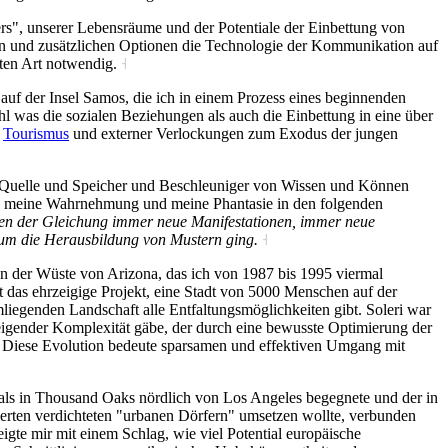
rs", unserer Lebensräume und der Potentiale der Einbettung von
n und zusätzlichen Optionen die Technologie der Kommunikation auf
sten Art notwendig.
˧
auf der Insel Samos, die ich in einem Prozess eines beginnenden
l was die sozialen Beziehungen als auch die Einbettung in eine über
s
Tourismus
und externer Verlockungen zum Exodus der jungen
als Quelle und Speicher und Beschleuniger von Wissen und Können
 die meine Wahrnehmung und meine Phantasie in den folgenden
eiten der Gleichung immer neue Manifestationen, immer neue
s um die Herausbildung von Mustern ging.
˧
n der Wüste von Arizona, das ich von 1987 bis 1995 viermal
t das ehrzeigige Projekt, eine Stadt von 5000 Menschen auf der
iegenden Landschaft alle Entfaltungsmöglichkeiten gibt. Soleri war
eigender Komplexität gäbe, der durch eine bewusste Optimierung der
 Diese Evolution bedeute sparsamen und effektiven Umgang mit
als in Thousand Oaks nördlich von Los Angeles begegnete und der in
erten verdichteten "urbanen Dörfern" umsetzen wollte, verbunden
gte mir mit einem Schlag, wie viel Potential europäische