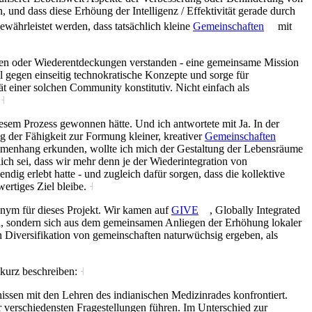
und dass diese Erhöung der Intelligenz / Effektivität gerade durch
währleistet werden, dass tatsächlich kleine
Gemeinschaften
mit
kungen oder Wiederentdeckungen verstanden - eine gemeinsame Mission
l gegen einseitig technokratische Konzepte und sorge für
t einer solchen Community konstitutiv. Nicht einfach als
.
˧
esem Prozess gewonnen hätte. Und ich antwortete mit Ja. In der
 der Fähigkeit zur Formung kleiner, kreativer
Gemeinschaften
ammenhang erkunden, wollte ich mich der Gestaltung der Lebensräume
h sei, dass wir mehr denn je der Wiederintegration von
ig erlebt hatte - und zugleich dafür sorgen, dass die kollektive
wertiges Ziel bleibe.
˧
onym für dieses Projekt. Wir kamen auf
GIVE
, Globally Integrated
ein, sondern sich aus dem gemeinsamen Anliegen der Erhöhung lokaler
 Diversifikation von gemeinschaften naturwüchsig ergeben, als
 kurz beschreiben:
˧
ssen mit den Lehren des indianischen Medizinrades konfrontiert.
 verschiedensten Fragestellungen führen. Im Unterschied zur