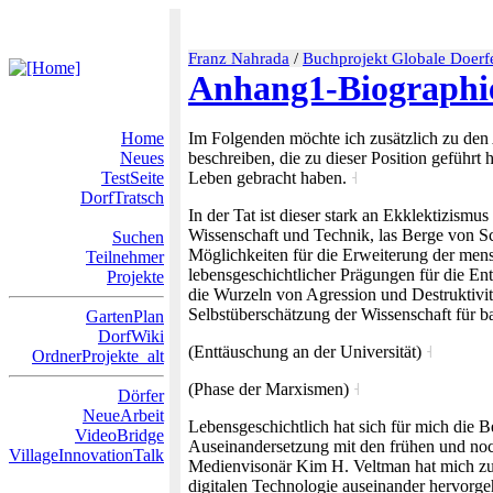
Franz Nahrada
/
Buchprojekt Globale Doerf
Anhang1-Biographie
Home
Im Folgenden möchte ich zusätzlich zu den 
Neues
beschreiben, die zu dieser Position geführ
TestSeite
Leben gebracht haben.
˧
DorfTratsch
In der Tat ist dieser stark an Ekklektizism
Wissenschaft und Technik, las Berge von Sci
Suchen
Möglichkeiten für die Erweiterung der men
Teilnehmer
lebensgeschichtlicher Prägungen für die Ent
Projekte
die Wurzeln von Agression und Destruktivitä
Selbstüberschätzung der Wissenschaft für b
GartenPlan
DorfWiki
(Enttäuschung an der Universität)
˧
OrdnerProjekte_alt
(Phase der Marxismen)
˧
Dörfer
NeueArbeit
Lebensgeschichtlich hat sich für mich die 
VideoBridge
Auseinandersetzung mit den frühen und no
VillageInnovationTalk
Medienvisonär Kim H. Veltman hat mich zu e
digitalen Technologie auseinander hervorge