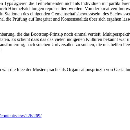
Typs agieren die Teilnehmenden nicht als Individuen mit partikularen 
 durch Himmelsrichtungen repräsentiert werden. Von der kreativen Inno
in Stationen des einigenden Gemeinschaftsbewusstsein, des Sachwissen
nmal die Prüfung auf Integrität und Konsensualität über sich ergehen 
barung, die das Bootstrap-Prinzip noch einmal vertieft: Multiperspektivi
äten. Es scheint dass das das vielen indigenen Kulturen bekannt war 
rausforderung, nach solchen Universalien zu suchen, die uns helfen Pe
.
˧
ich war die Idee der Mustersprache als Organisationsprinzip von Gestal
/content/view/226/269/