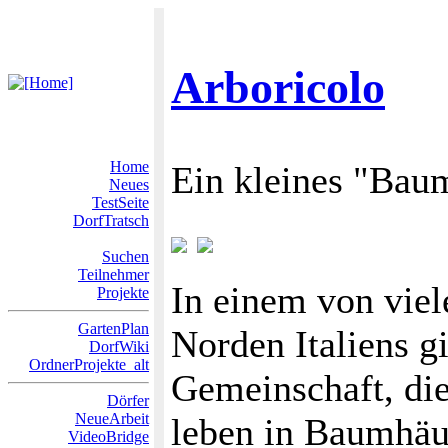
Arboricolo
Home
Ein kleines "Baum
Neues
TestSeite
DorfTratsch
Suchen
Teilnehmer
In einem von vie
Projekte
GartenPlan
Norden Italiens gi
DorfWiki
OrdnerProjekte_alt
Gemeinschaft, die
Dörfer
NeueArbeit
leben in Baumhäu
VideoBridge