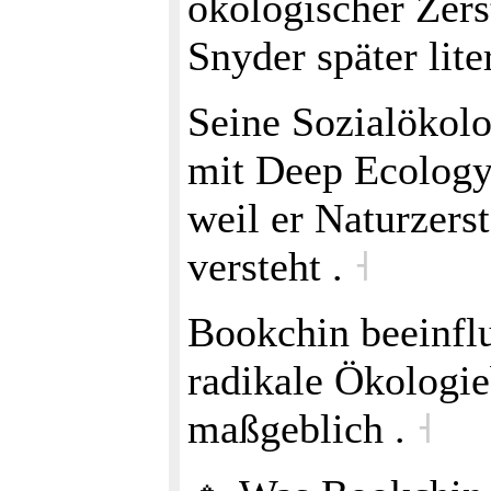
ökologischer Zers
Snyder später lite
Seine Sozialökolo
mit Deep Ecology
weil er Naturzers
versteht .
˧
Bookchin beeinflu
radikale Ökologi
maßgeblich .
˧