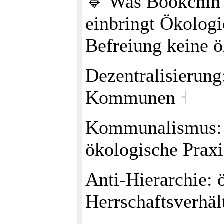
🔹 Was Bookchin 
einbringt Ökologie
Befreiung keine 
Dezentralisierung:
Kommunen
˧
Kommunalismus: l
ökologische Prax
Anti‑Hierarchie: 
Herrschaftsverhäl