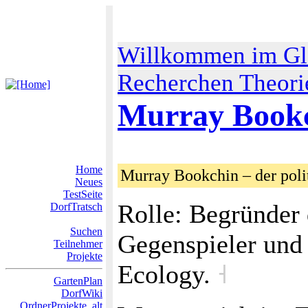
Willkommen im Gl
Recherchen Theori
Murray Book
Home
Murray Bookchin – der poli
Neues
TestSeite
Rolle: Begründer 
DorfTratsch
Suchen
Gegenspieler und
Teilnehmer
Projekte
Ecology.
˧
GartenPlan
DorfWiki
OrdnerProjekte_alt