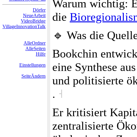
Warum wichtig: Er 
Dörfer
die
Bioregionali
NeueArbeit
VideoBridge
VillageInnovationTalk
🔹 Was die Quell
AlleOrdner
AlleSeiten
Bookchin entwick
Hilfe
eine Synthese au
Einstellungen
SeiteÄndern
und politisierte ö
.
˧
Er kritisiert Kapi
zentralisierte Ök