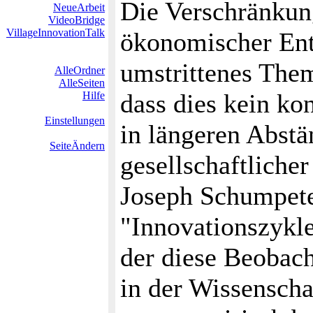
Die Verschränkun
NeueArbeit
VideoBridge
VillageInnovationTalk
ökonomischer Ent
umstrittenes Thema
AlleOrdner
AlleSeiten
dass dies kein kon
Hilfe
Einstellungen
in längeren Abst
SeiteÄndern
gesellschaftlicher
Joseph Schumpeter
"Innovationszykl
der diese Beobac
in der Wissenscha