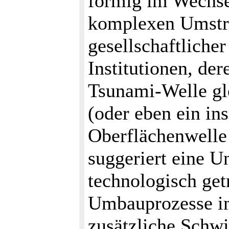
förmig im Wechse
komplexen Umstru
gesellschaftliche
Institutionen, de
Tsunami-Welle gl
(oder eben ein in
Oberflächenwelle 
suggeriert eine Un
technologisch get
Umbauprozesse i
zusätzliche Schwi