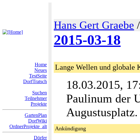
Hans Gert Graebe
2015-03-18
Home
Lange Wellen und globale 
Neues
TestSeite
18.03.2015, 1
DorfTratsch
Suchen
Paulinum der U
Teilnehmer
Projekte
Augustusplatz.
GartenPlan
DorfWiki
OrdnerProjekte_alt
Ankündigung
Dörfer