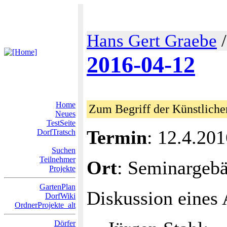
Hans Gert Graebe
2016-04-12
Home
Zum Begriff der Künstlichen
Neues
TestSeite
Termin
: 12.4.20
DorfTratsch
Suchen
Teilnehmer
Ort
: Seminargeb
Projekte
GartenPlan
Diskussion eines 
DorfWiki
OrdnerProjekte_alt
Dörfer