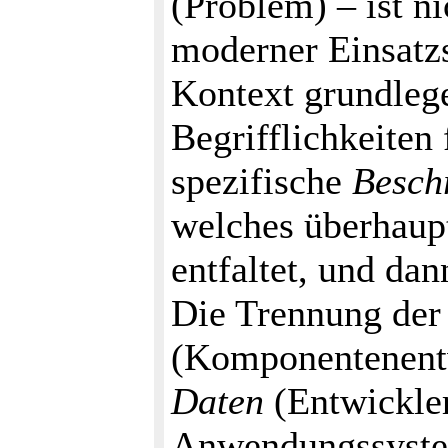
(Problem) – ist n
moderner Einsatzs
Kontext grundleg
Begrifflichkeiten 
spezifische
Besch
welches überhaupt
entfaltet, und da
Die Trennung de
(Komponentenent
Daten
(Entwickle
Anwendungssystem