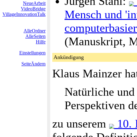
Jürgen Stahl:
NeueArbeit
VideoBridge
Mensch und 'int
VillageInnovationTalk
computerbasier
AlleOrdner
AlleSeiten
(Manuskript, 
Hilfe
Einstellungen
Ankündigung
SeiteÄndern
Klaus Mainzer hat
Natürliche und 
Perspektiven d
zu unserem
10. 