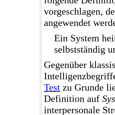
folgende Definiti
vorgeschlagen, de
angewendet werd
Ein System heiß
selbstständig u
Gegenüber klassi
Intelligenzbegrif
Test
zu Grunde lie
Definition auf
Sy
interpersonale St