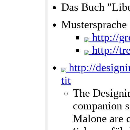
Das Buch "Libe
Mustersprache
http://g
http://tr
http://designi
tit
The Designin
companion si
Malone are c