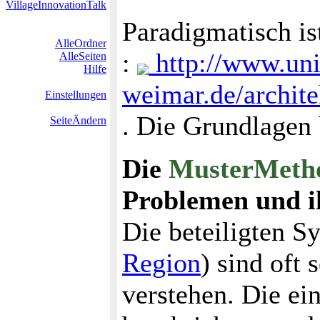
VillageInnovationTalk
Paradigmatisch i
AlleOrdner
:
http://www.uni
AlleSeiten
Hilfe
weimar.de/archite
Einstellungen
. Die Grundlagen 
SeiteÄndern
Die
MusterMeth
Problemen und 
Die beteiligten S
Region
) sind oft
verstehen. Die ei