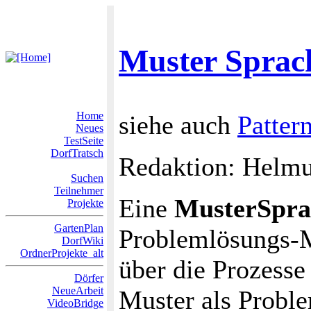
Muster Sprac
Home
siehe auch
Patter
Neues
TestSeite
DorfTratsch
Redaktion: Helmu
Suchen
Teilnehmer
Eine
MusterSpra
Projekte
GartenPlan
Problemlösungs-M
DorfWiki
OrdnerProjekte_alt
über die Prozess
Dörfer
NeueArbeit
Muster als Probl
VideoBridge