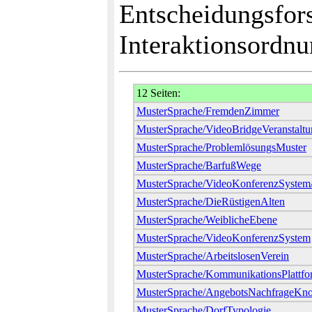
Entscheidungsfor
Interaktionsordn
12 Seiten:
MusterSprache/FremdenZimmer
MusterSprache/VideoBridgeVeranstaltu
MusterSprache/ProblemlösungsMuster
MusterSprache/BarfußWege
MusterSprache/VideoKonferenzSystem
MusterSprache/DieRüstigenAlten
MusterSprache/WeiblicheEbene
MusterSprache/VideoKonferenzSystem
MusterSprache/ArbeitslosenVerein
MusterSprache/KommunikationsPlattfo
MusterSprache/AngebotsNachfrageKn
MusterSprache/DorfTypologie