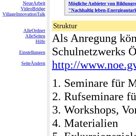
NeueArbeit
Mögliche Anbieter von Bildungs
VideoBridge
"Nachhaltig leben-Energieautar
VillageInnovationTalk
Struktur
AlleOrdner
Als Anregung kön
AlleSeiten
Hilfe
Schulnetzwerks Ö
Einstellungen
http://www.noe.gv
SeiteÄndern
Seminare für M
Rufseminare fü
Workshops, Vor
Materialien