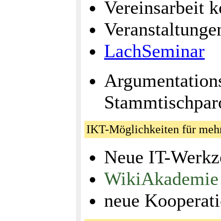
Vereinsarbeit 
Veranstaltunge
LachSeminar
Argumentations
Stammtischpar
IKT-Möglichkeiten für me
Neue IT-Werkze
WikiAkademie
neue Kooperat