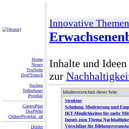
Innovative Theme
Erwachsenenb
Home
Inhalte und Ideen
Neues
TestSeite
zur
Nachhaltigkei
DorfTratsch
Suchen
Teilnehmer
Inhaltsverzeichnis dieser Seite
Projekte
Struktur
GartenPlan
Schulung, Motivierung und Emp
DorfWiki
IKT-Möglichkeiten für mehr Mit
OrdnerProjekte_alt
Inputs zum Thema Nachhaltigke
Vorschläge für Bildungsveransta
Dörfer