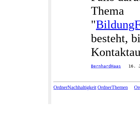
Thema
"
BildungF
besteht, b
Kontakta
BernhardHaas
OrdnerNachhaltigkeit
OrdnerThemen
Or