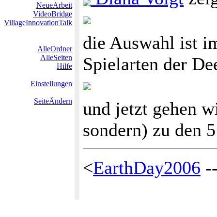
NeueArbeit
VideoBridge
VillageInnovationTalk
die Auswahl ist i
AlleOrdner
AlleSeiten
Spielarten der D
Hilfe
Einstellungen
SeiteÄndern
und jetzt gehen wi
sondern) zu den 5 
<
EarthDay2006
-