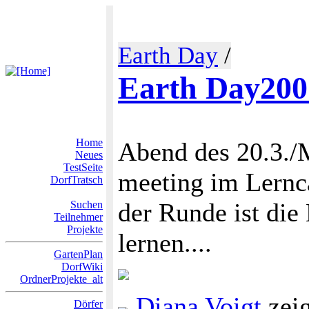
Earth Day
/
Earth Day200
Home
Abend des 20.3./M
Neues
TestSeite
meeting im Lernca
DorfTratsch
der Runde ist die 
Suchen
Teilnehmer
Projekte
lernen....
GartenPlan
DorfWiki
OrdnerProjekte_alt
Diana Voigt
zei
Dörfer