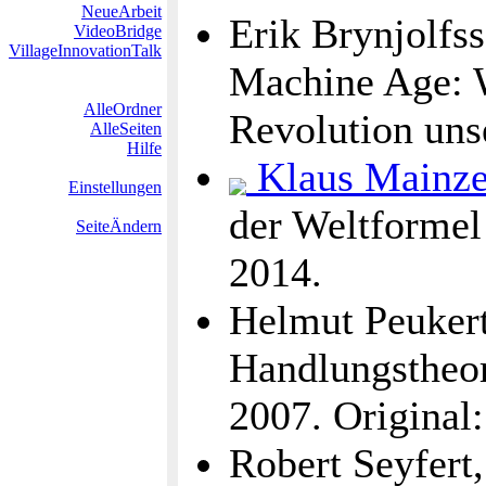
NeueArbeit
Erik Brynjolf
VideoBridge
VillageInnovationTalk
Machine Age: W
AlleOrdner
Revolution uns
AlleSeiten
Hilfe
Klaus Mainze
Einstellungen
der Weltformel
SeiteÄndern
2014.
Helmut Peukert
Handlungstheor
2007. Original
Robert Seyfert