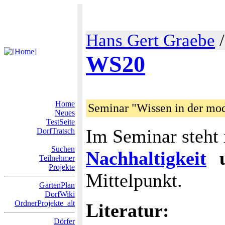
Hans Gert Graebe
WS20
Home
Seminar "Wissen in der mod
Neues
TestSeite
Im Seminar steht
DorfTratsch
Suchen
Nachhaltigkeit
u
Teilnehmer
Projekte
Mittelpunkt.
GartenPlan
DorfWiki
OrdnerProjekte_alt
Literatur:
Dörfer