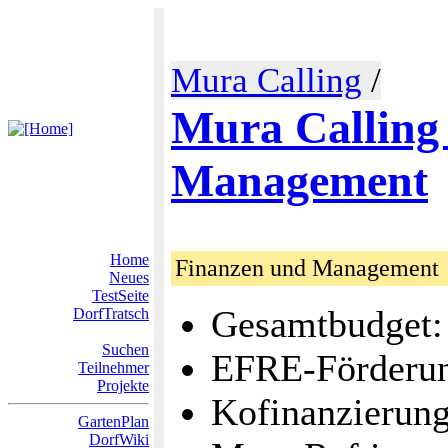
Mura Calling
/
Mura Calling
Management
Home
Finanzen und Management
Neues
TestSeite
Gesamtbudget:
DorfTratsch
Suchen
EFRE-Förderun
Teilnehmer
Projekte
Kofinanzierun
GartenPlan
DorfWiki