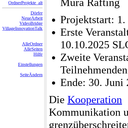
Mura Rafting
OrdnerProjekte_alt
Dörfer
Projektstart: 1
NeueArbeit
VideoBridge
VillageInnovationTalk
Erste Veransta
10.10.2025 SL
AlleOrdner
AlleSeiten
Zweite Veranst
Hilfe
Einstellungen
Teilnehmenden
SeiteÄndern
Ende: 30. Juni
Die
Kooperation
Kommunikation un
grenzüberschreite