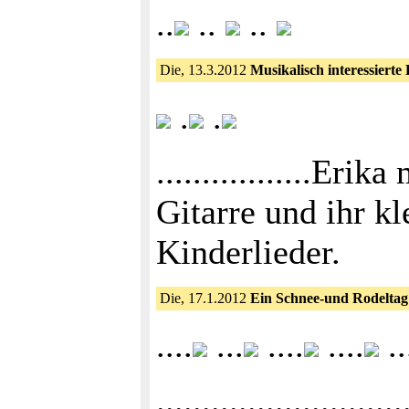
..
..
..
Die, 13.3.2012
Musikalisch interessierte
.
.
.................Er
Gitarre und ihr k
Kinderlieder.
Die, 17.1.2012
Ein Schnee-und Rodelta
....
...
....
....
..
.....................