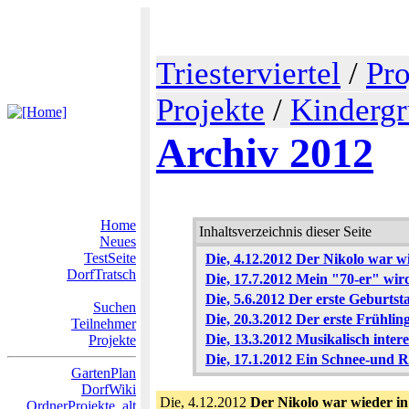
Triesterviertel
/
Pro
Projekte
/
Kindergr
Archiv 2012
Home
Inhaltsverzeichnis dieser Seite
Neues
TestSeite
Die, 4.12.2012 Der Nikolo war w
DorfTratsch
Die, 17.7.2012 Mein "70-er" wird
Die, 5.6.2012 Der erste Geburtst
Suchen
Die, 20.3.2012 Der erste Frühlin
Teilnehmer
Die, 13.3.2012 Musikalisch intere
Projekte
Die, 17.1.2012 Ein Schnee-und 
GartenPlan
DorfWiki
Die, 4.12.2012
Der Nikolo war wieder i
OrdnerProjekte_alt