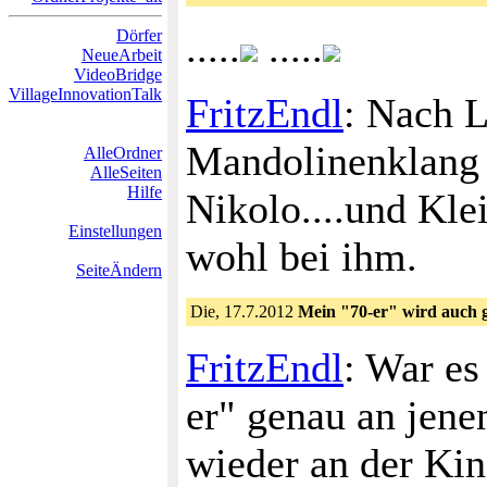
.....
.....
Dörfer
NeueArbeit
VideoBridge
VillageInnovationTalk
FritzEndl
: Nach L
Mandolinenklang 
AlleOrdner
AlleSeiten
Hilfe
Nikolo....und Kle
Einstellungen
wohl bei ihm.
SeiteÄndern
Die, 17.7.2012
Mein "70-er" wird auch g
FritzEndl
: War es
er" genau an jenen
wieder an der Ki