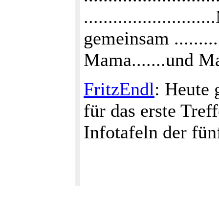
....................
gemeinsam ........
Mama.......und Ma
FritzEndl
: Heute 
für das erste Tref
Infotafeln der fü