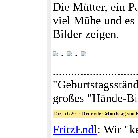
Die Mütter, ein P
viel Mühe und es 
Bilder zeigen.
.
.
.......................
"Geburtstagsstän
großes "Hände-Bil
Die, 5.6.2012
Der erste Geburtstag von F
FritzEndl
: Wir "k