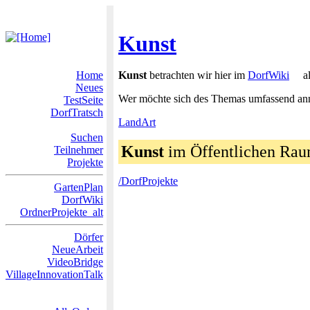
Kunst
Home
Kunst
betrachten wir hier im
DorfWiki
al
Neues
Wer möchte sich des Themas umfassend a
TestSeite
DorfTratsch
LandArt
Suchen
Kunst
im Öffentlichen Raum
Teilnehmer
Projekte
/DorfProjekte
GartenPlan
DorfWiki
OrdnerProjekte_alt
Dörfer
NeueArbeit
VideoBridge
VillageInnovationTalk