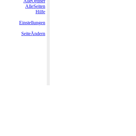
AlleOrdner
AlleSeiten
Hilfe
Einstellungen
SeiteÄndern