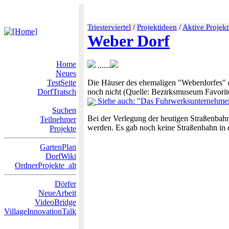
Triesterviertel
/
Projektideen
/
Aktive Projekt
Weber Dorf
Home
......
Neues
TestSeite
Die Häuser des ehemaligen "Weberdorfes" (
DorfTratsch
noch nicht (Quelle: Bezirksmuseum Favorit
Siehe auch: "Das Fuhrwerksunternehme
Suchen
Bei der Verlegung der heutigen Straßenbahnl
Teilnehmer
werden. Es gab noch keine Straßenbahn in d
Projekte
GartenPlan
DorfWiki
OrdnerProjekte_alt
Dörfer
NeueArbeit
VideoBridge
VillageInnovationTalk