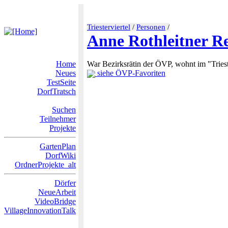
Triesterviertel
/
Personen
/
Anne Rothleitner Re
Home
War Bezirksrätin der ÖVP, wohnt im "Triest
Neues
siehe ÖVP-Favoriten
TestSeite
DorfTratsch
Suchen
Teilnehmer
Projekte
GartenPlan
DorfWiki
OrdnerProjekte_alt
Dörfer
NeueArbeit
VideoBridge
VillageInnovationTalk