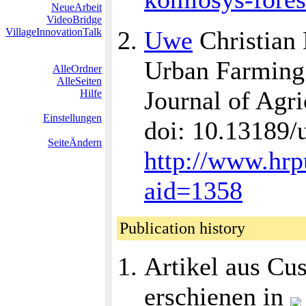
NeueArbeit
VideoBridge
VillageInnovationTalk
Uwe
Christian 
Urban Farming 
AlleOrdner
AlleSeiten
Journal of Agri
Hilfe
Einstellungen
doi: 10.13189/
SeiteÄndern
http://www.hrpu
aid=1358
Publication history
Artikel aus Cu
erschienen in