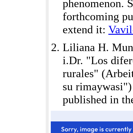
phenomenon. So
forthcoming pub
extend it:
Vavil
Liliana H. Mun
i.Dr. "Los dife
rurales" (Arbei
su rimaywasi") 
published in t