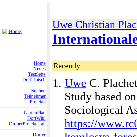
Uwe Christian Pla
Internationale
Home
Recently
Neues
TestSeite
Uwe
C. Plachet
DorfTratsch
Suchen
Study based on 
Teilnehmer
Projekte
Sociological A
GartenPlan
DorfWiki
https://www.rc
OrdnerProjekte_alt
komlosys-fores
Dörfer