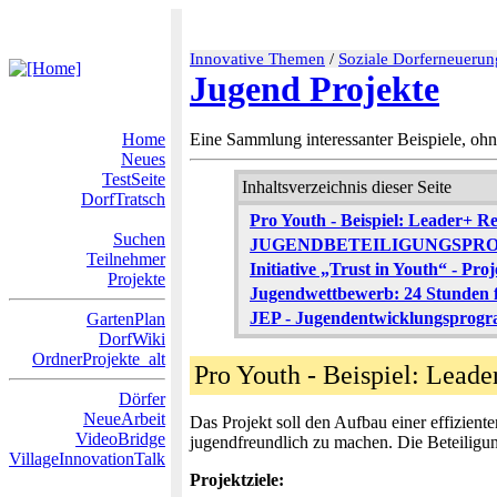
Innovative Themen
/
Soziale Dorferneuerun
Jugend Projekte
Home
Eine Sammlung interessanter Beispiele, ohne
Neues
TestSeite
Inhaltsverzeichnis dieser Seite
DorfTratsch
Pro Youth - Beispiel: Leader+ 
Suchen
JUGENDBETEILIGUNGSPRO
Teilnehmer
Initiative „Trust in Youth“ - Pr
Projekte
Jugendwettbewerb: 24 Stunden 
JEP - Jugendentwicklungsprogr
GartenPlan
DorfWiki
OrdnerProjekte_alt
Pro Youth - Beispiel: Lead
Dörfer
NeueArbeit
Das Projekt soll den Aufbau einer effiziente
VideoBridge
jugendfreundlich zu machen. Die Beteiligu
VillageInnovationTalk
Projektziele: