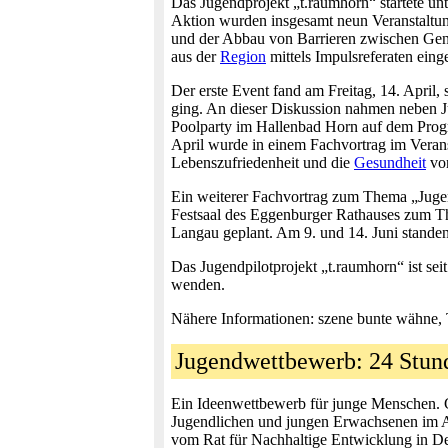
Das Jugendprojekt „t.raumhorn“ startete unt
Aktion wurden insgesamt neun Veranstaltun
und der Abbau von Barrieren zwischen Gene
aus der
Region
mittels Impulsreferaten einge
Der erste Event fand am Freitag, 14. April,
ging. An dieser Diskussion nahmen neben Ju
Poolparty im Hallenbad Horn auf dem Prog
April wurde in einem Fachvortrag im Verans
Lebenszufriedenheit und die
Gesundheit
von
Ein weiterer Fachvortrag zum Thema „Jugen
Festsaal des Eggenburger Rathauses zum Th
Langau geplant. Am 9. und 14. Juni standen
Das Jugendpilotprojekt „t.raumhorn“ ist se
wenden.
Nähere Informationen: szene bunte wähne,
Jugendwettbewerb: 24 Stun
Ein Ideenwettbewerb für junge Menschen. Ge
Jugendlichen und jungen Erwachsenen im Alt
vom Rat für Nachhaltige Entwicklung in Deu