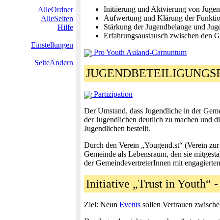
Initiierung und Aktvierung von Juge
AlleOrdner
Aufwertung und Klärung der Funktio
AlleSeiten
Stärkung der Jugendbelange und Jug
Hilfe
Erfahrungsaustausch zwischen den Ge
Einstellungen
Pro Youth Auland-Carnuntum
SeiteÄndern
JUGENDBETEILIGUNGS
Partizipation
Der Umstand, dass Jugendliche in der Geme
der Jugendlichen deutlich zu machen und d
Jugendlichen bestellt.
Durch den Verein „Yougend.st“ (Verein zur 
Gemeinde als Lebensraum, den sie mitgestal
der GemeindevertreterInnen mit engagierten 
Initiative „Trust in Youth“
Ziel: Neun
Events
sollen Vertrauen zwische