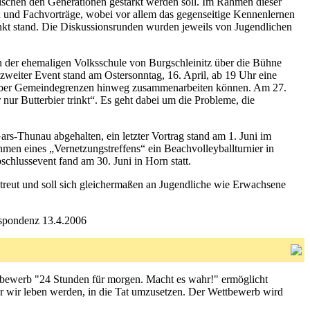
zwischen den Generationen gestärkt werden soll. Im Rahmen dieser
 und Fachvorträge, wobei vor allem das gegenseitige Kennenlernen
nkt stand. Die Diskussionsrunden wurden jeweils von Jugendlichen
 in der ehemaligen Volksschule von Burgschleinitz über die Bühne
weiter Event stand am Ostersonntag, 16. April, ab 19 Uhr eine
e über Gemeindegrenzen hinweg zusammenarbeiten können. Am 27.
ur Butterbier trinkt“. Es geht dabei um die Probleme, die
s-Thunau abgehalten, ein letzter Vortrag stand am 1. Juni im
n eines „Vernetzungstreffens“ ein Beachvolleyballturnier in
hlussevent fand am 30. Juni in Horn statt.
etreut und soll sich gleichermaßen an Jugendliche wie Erwachsene
espondenz 13.4.2006
ttbewerb "24 Stunden für morgen. Macht es wahr!" ermöglicht
er wir leben werden, in die Tat umzusetzen. Der Wettbewerb wird