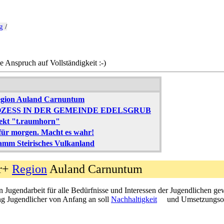
g
/
 Anspruch auf Vollständigkeit :-)
Region Auland Carnuntum
ZESS IN DER GEMEINDE EDELSGRUB
ojekt "t.raumhorn"
für morgen. Macht es wahr!
amm Steirisches Vulkanland
er+
Region
Auland Carnuntum
n Jugendarbeit für alle Bedürfnisse und Interessen der Jugendlichen gew
ng Jugendlicher von Anfang an soll
Nachhaltigkeit
und Umsetzungsori