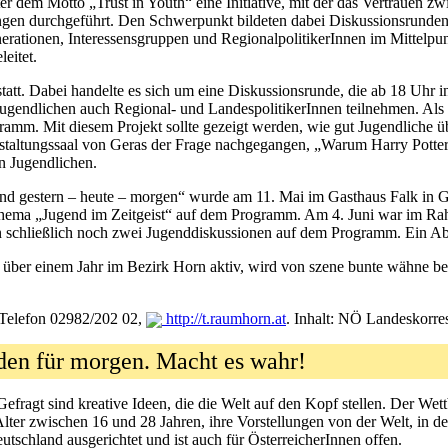
er dem Motto „Trust in Youth“ eine Initiative, mit der das Vertrauen 
gen durchgeführt. Den Schwerpunkt bildeten dabei Diskussionsrunden
rationen, Interessensgruppen und RegionalpolitikerInnen im Mittelpu
leitet.
 statt. Dabei handelte es sich um eine Diskussionsrunde, die ab 18 Uhr
gendlichen auch Regional- und LandespolitikerInnen teilnehmen. Als z
ramm. Mit diesem Projekt sollte gezeigt werden, wie gut Jugendlich
taltungssaal von Geras der Frage nachgegangen, „Warum Harry Potter n
 Jugendlichen.
d gestern – heute – morgen“ wurde am 11. Mai im Gasthaus Falk in Gar
ema „Jugend im Zeitgeist“ auf dem Programm. Am 4. Juni war im Rahme
 schließlich noch zwei Jugenddiskussionen auf dem Programm. Ein Absc
it über einem Jahr im Bezirk Horn aktiv, wird von szene bunte wähne b
 Telefon 02982/202 02,
http://t.raumhorn.at
. Inhalt: NÖ Landeskorr
den für morgen. Macht es wahr!
fragt sind kreative Ideen, die die Welt auf den Kopf stellen. Der We
er zwischen 16 und 28 Jahren, ihre Vorstellungen von der Welt, in d
tschland ausgerichtet und ist auch für ÖsterreicherInnen offen.