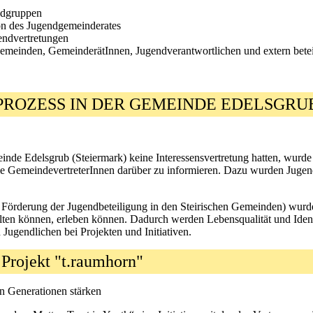
ndgruppen
n des Jugendgemeinderates
endvertretungen
meinden, GemeinderätInnen, Jugendverantwortlichen und extern betei
PROZESS IN DER GEMEINDE EDELSGR
inde Edelsgrub (Steiermark) keine Interessensvertretung hatten, wurd
ie GemeindevertreterInnen darüber zu informieren. Dazu wurden Jugend
Förderung der Jugendbeteiligung in den Steirischen Gemeinden) wurde 
ten können, erleben können. Dadurch werden Lebensqualität und Identifi
Jugendlichen bei Projekten und Initiativen.
 - Projekt "t.raumhorn"
n Generationen stärken