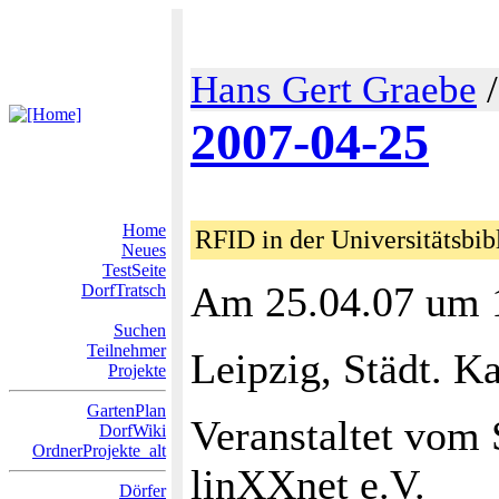
Hans Gert Graebe
2007-04-25
Home
RFID in der Universitätsbib
Neues
TestSeite
Am 25.04.07 um 
DorfTratsch
Suchen
Teilnehmer
Leipzig, Städt. Ka
Projekte
GartenPlan
Veranstaltet vom 
DorfWiki
OrdnerProjekte_alt
linXXnet e.V.
Dörfer