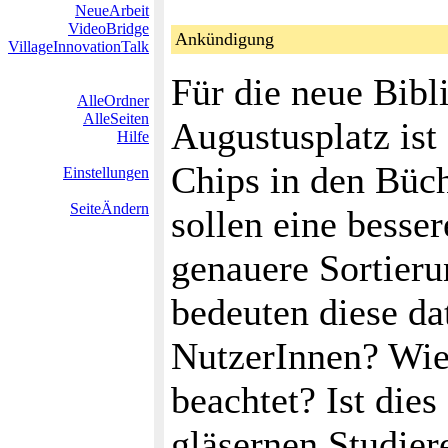
NeueArbeit
VideoBridge
Ankündigung
VillageInnovationTalk
Für die neue Bibl
AlleOrdner
AlleSeiten
Augustusplatz ist
Hilfe
Chips in den Büch
Einstellungen
SeiteÄndern
sollen eine besse
genauere Sortier
bedeuten diese da
NutzerInnen? Wie
beachtet? Ist dies
gläsernen Studier