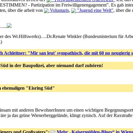
MMEN? - Partizipation im Freiwilligenengagement". Es gab interes
en, über die arbeit von
Voluntaris
,
"Jugend eine Welt"
, über die
..
er des Wr.Hilfswerks)….Dr.Renate Winkler (Bundesmisterium für Arbe
k)
h Achleitner: "Mir san leut' sympathisch, die mit 60 no neugierig 
üd in der Baupolizei, aber niemand darf zuhören!
m ehemaligen "Eisring Süd"
emeinsam mit anderen BewohnerInnen um einen wichtigen Begegnungsor
wäre ja das grüne Wienerberggelände, klingt zynisch. Auf der Raxstraß
ieners und Großvaters":
Mehr „Kaisermühlen-Blues“ in Wiens