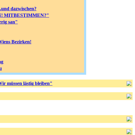
..und dazwischen?
IRKEN! MITBESTIMMEN?"
erig san"
Wiens Bezirken!
ng
u
ir müssen lästig bleiben"