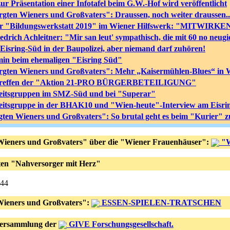
ur Präsentation einer Infotafel beim G.W.-Hof wird veröffentlicht
rgten Wieners und Großvaters": Draussen, noch weiter draussen.
n der "Bildungswerkstatt 2019" im Wiener Hilfswerk: "MITW
rich Achleitner: "Mir san leut' sympathisch, die mit 60 no neugi
isring-Süd in der Baupolizei, aber niemand darf zuhören!
rmin beim ehemaligen "Eisring Süd"
orgten Wieners und Großvaters": Mehr „Kaisermühlen-Blues“ in 
m Treffen der "Aktion 21-PRO BÜRGERBETEILIGUNG"
beitsgruppen im SMZ-Süd und bei "Superar"
beitsgruppe in der BHAK10 und "Wien-heute"-Interview am Eisri
gten Wieners und Großvaters": So brutal geht es beim "Kurier" z
Wieners und Großvaters" über die "Wiener Frauenhäuser":
"W
ten "Nahversorger mit Herz"
.44
Wieners und Großvaters":
ESSEN-SPIELEN-TRATSCHEN
versammlung der
GIVE Forschungsgesellschaft.