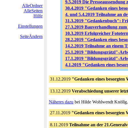
9.5.2019 Die Presseaussendung z
AlleOrdner
30.4.2019 "Gedanken eines beso
AlleSeiten
4. und 5.4.2019 Teilnahme a
Hilfe
31.3.2019 "Gedankenbuch": Fried
Einstellungen
27.3.2019 Bauverhandlung zum E
10.3.2019 Erfolgreicher Fotote
SeiteÄndern
28.2.2019 "Gedanken eines bes
14.2.2019 Teilnahme an eine
25.1.2019 "Bildungsgrätzl"-Ar
17.1.2019 "Bildungsgrätzl"-Ar
4.1.2019 "Gedanken eines besor
31.12.2019
"Gedanken eines besorgten 
13.12.2019
Verabschiedung unserer letz
Näheres dazu
bei Hilde Wohlwendt Knöllg
27.11.2019
"Gedanken eines besorgten 
8.11.2019
Teilnahme an der 21.General