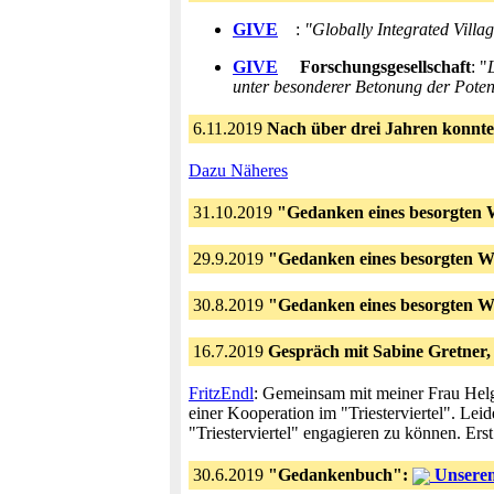
GIVE
:
"Globally Integrated Villa
GIVE
Forschungsgesellschaft
: "
unter besonderer Betonung der Poten
6.11.2019
Nach über drei Jahren konnte 
Dazu Näheres
31.10.2019
"Gedanken eines besorgten 
29.9.2019
"Gedanken eines besorgten W
30.8.2019
"Gedanken eines besorgten W
16.7.2019
Gespräch mit Sabine Gretner,
FritzEndl
: Gemeinsam mit meiner Frau Helg
einer Kooperation im "Triesterviertel". Lei
"Triesterviertel" engagieren zu können. Er
30.6.2019
"Gedankenbuch":
Unserem 