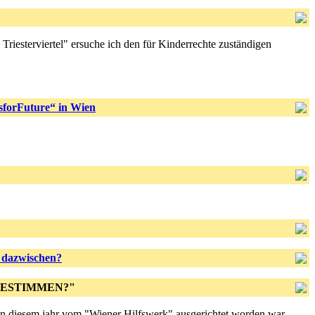
Triesterviertel" ersuche ich den für Kinderrechte zuständigen
sforFuture“ in Wien
d dazwischen?
MITBESTIMMEN?"
 in diesem jahr vom "Wiener Hilfswerk" ausgerichtet worden war.