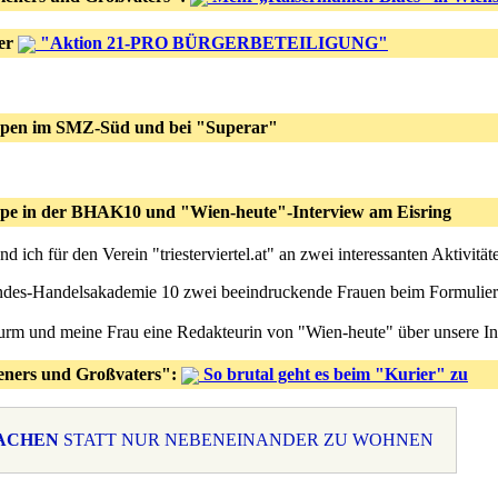
der
"Aktion 21-PRO BÜRGERBETEILIGUNG"
ppen im SMZ-Süd und bei "Superar"
ppe in der BHAK10 und "Wien-heute"-Interview am Eisring
ich für den Verein "triesterviertel.at" an zwei interessanten Aktivitäte
undes-Handelsakademie 10 zwei beeindruckende Frauen beim Formuliere
rm und meine Frau eine Redakteurin von "Wien-heute" über unsere Init
eners und Großvaters":
So brutal geht es beim "Kurier" zu
MACHEN
STATT NUR NEBENEINANDER ZU WOHNEN