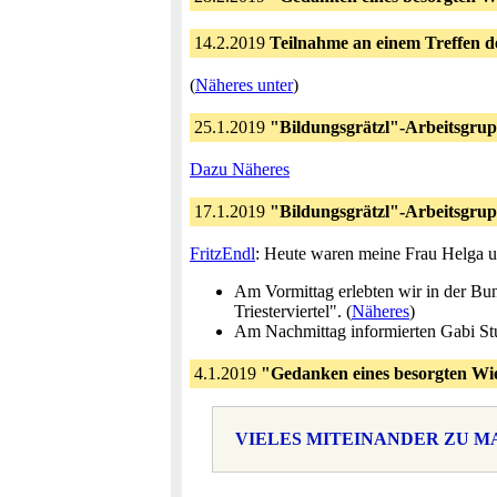
14.2.2019
Teilnahme an einem Treffen 
(
Näheres unter
)
25.1.2019
"Bildungsgrätzl"-Arbeitsgru
Dazu Näheres
17.1.2019
"Bildungsgrätzl"-Arbeitsgru
FritzEndl
: Heute waren meine Frau Helga und 
Am Vormittag erlebten wir in der B
Triesterviertel". (
Näheres
)
Am Nachmittag informierten Gabi Stu
4.1.2019
"Gedanken eines besorgten Wi
VIELES MITEINANDER ZU 