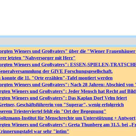
orgten Wieners und Großvaters" über die "Wiener Frauenhäuser"
rer letzten "Nahversorger mit Herz"
besorgten Wieners und Großvaters": ESSEN-SPIELEN-TRATSCH
Generalversammlung der GIVE Forschungsgesellschaft.
 konnte die 11. "Orte erzählen"-Tafel montiert werden
sorgten Wieners und Großvaters": Nach 28 Jahren: Abschied vo
rgten Wieners und Großvaters": Jeder Mensch hat Recht auf Bil
rgten Wieners und Großvaters": Das Kaplan Dorf Velm feiert
retner, Geschäftsführerin von "Superar", wenig erfolgreich
rem Triesterviertel fehlt ein "Ort der Begegnung"
oltzmann-Institut für Menschrechte um Unterstützung + Antwort
rgten Wieners und Großvaters": Greta Thunberg am 31.5. bei „F
Erinnerungstafel war sehr "intim"