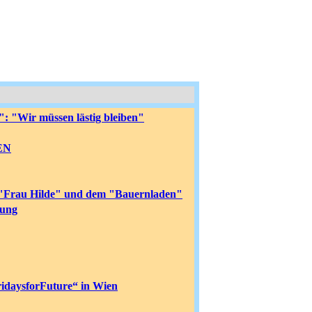
: "Wir müssen lästig bleiben"
EN
n "Frau Hilde" und dem "Bauernladen"
dung
ridaysforFuture“ in Wien