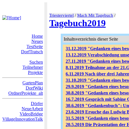
Triesterviertel
/
Mach Mit Tagebuch
/
Tagebuch2019
Home
Inhaltsverzeichnis dieser Seite
Neues
TestSeite
31.12.2019 "Gedanken eines bes
DorfTratsch
13.12.2019 Verabschiedung unse
27.11.2019 "Gedanken eines 
Suchen
Teilnehmer
8.11.2019 Teilnahme an der 21.
Projekte
6.11.2019 Nach über drei Jahren
31.10.2019 "Gedanken eines be
GartenPlan
29.9.2019 "Gedanken eines beso
DorfWiki
30.8.2019 "Gedanken eines beso
OrdnerProjekte_alt
16.7.2019 Gespräch mit Sabine G
Dörfer
30.6.2019 "Gedankenbuch": Unse
NeueArbeit
23.6.2019 Ersuche das Ludwig B
VideoBridge
31.5.2019 "Gedanken eines beso
VillageInnovationTalk
20.5.2019 Die Präsentation der 