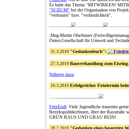
Es hatte das Thema "MITWIRKEN! MITBESTI
"SCRUM"
bei der Organisation von Projekt
"vertrauen" bzw. "verlässlichkeit".
…………...
…………..….
…………….
.Mag.Martin Oberbauer (Freiwilligenmanag
Österr.Gesellschaft für Umwelt und Techni
31.3.2019
"Gedankenbuch":
Friedric
27.3.2019
Bauverhandlung zum Eisring-S
Näheres dazu
10.3.2019
Erfolgreicher Fototermin bei
……...................................
FritzEndl
: Viele Jugendliche trauerten g
BezirkspolitikerInnen, über der Raxstraße 
GRÜN RAUS UND GRAU REIN!
28.2.2019
"Gedanken eines besorgten W