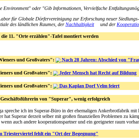
ge Environment" oder "Gib Informationen, Vervielfache Entfaltungsmög
Labor für Globale Dörfervereinigung zur Erforschung neuer Siedlungs
tiale des ländlichen Raumes, der
Nachhaltigkeit
und der
Kooperati
die 11. "Orte erzählen"-Tafel montiert werden
Wieners und Großvaters":
Nach 28 Jahren: Abschied von "Fra
ieners und Großvaters":
Jeder Mensch hat Recht auf Bildung
ieners und Großvaters":
Das Kaplan Dorf Velm feiert
 Geschäftsführerin von "Superar", wenig erfolgreich
a spreche ich im Superar-Büro in der ehemaligen Ankerbrotfabrik mit
der hat Superar derzeit selber mit großen finanziellen Problemen zu käm
st wenn auch andere kooperationspartner und ein geeigneter raum vorha
Triesterviertel fehlt ein "Ort der Begegnung"