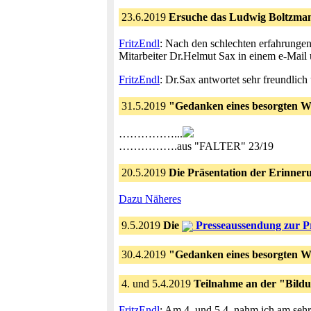
23.6.2019
Ersuche das Ludwig Boltzman
FritzEndl
: Nach den schlechten erfahrungen 
Mitarbeiter Dr.Helmut Sax in einem e-Mai
FritzEndl
: Dr.Sax antwortet sehr freundlich
31.5.2019
"Gedanken eines besorgten W
……………...
…………….aus "FALTER" 23/19
20.5.2019
Die Präsentation der Erinneru
Dazu Näheres
9.5.2019
Die
Presseaussendung zur Pr
30.4.2019
"Gedanken eines besorgten W
4. und 5.4.2019
Teilnahme an der "Bi
FritzEndl
: Am 4. und 5.4. nahm ich am sehr