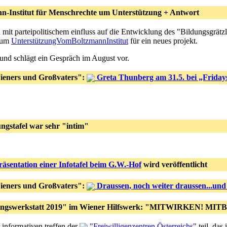
n-Institut für Menschrechte um Unterstützung + Antwort
mit parteipolitischem einfluss auf die Entwicklung des "Bildungsgrätzl 
l um
UnterstützungVomBoltzmannInstitut
für ein neues projekt.
 und schlägt ein Gespräch im August vor.
ieners und Großvaters":
Greta Thunberg am 31.5. bei „Friday
ngstafel war sehr "intim"
äsentation einer Infotafel beim G.W.-Hof
wird veröffentlicht
ieners und Großvaters":
Draussen, noch weiter draussen...un
ldungswerkstatt 2019" im Wiener Hilfswerk: "MITWIRKEN! 
 informativen treffen der
"Freiwilligenzentren Österreichs"
teil, das