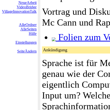
NeueArbeit
VideoBridge
Vortrag und Disk
VillageInnovationTalk
Mc Cann und Raph
AlleOrdner
AlleSeiten
Hilfe
Folien zum V
Einstellungen
Ankündigung
SeiteÄndern
Sprache ist für M
genau wie der Co
eigentlich Comput
Input um? Welche
Sprachinformation