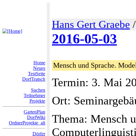
Hans Gert Graebe
2016-05-03
Home
Mensch und Sprache. Model
Neues
TestSeite
Termin: 3. Mai 2
DorfTratsch
Suchen
Teilnehmer
Ort: Seminargebä
Projekte
GartenPlan
Thema: Mensch un
DorfWiki
OrdnerProjekte_alt
Computerlinguisti
Dörfer