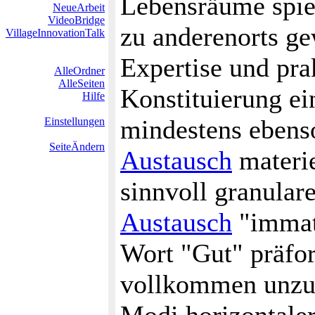
Lebensräume spie
NeueArbeit
VideoBridge
zu anderenorts g
VillageInnovationTalk
Expertise und pra
AlleOrdner
AlleSeiten
Konstituierung ein
Hilfe
mindestens ebenso
Einstellungen
SeiteÄndern
Austausch
materie
sinnvoll granulare
Austausch
"immate
Wort "Gut" präfor
vollkommen unzulä