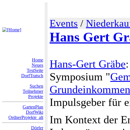
Events
/
Niederkau
Hans Gert Gr
Home
Hans-Gert Gräbe
Neues
TestSeite
Symposium "
Gem
DorfTratsch
Grundeinkomme
Suchen
Teilnehmer
Projekte
Impulsgeber für ei
GartenPlan
DorfWiki
Im Kontext der E
OrdnerProjekte_alt
Dörfer