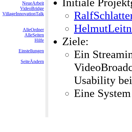
Initiale Projek
NeueArbeit
VideoBridge
RalfSchlatte
VillageInnovationTalk
HelmutLeitn
AlleOrdner
AlleSeiten
Ziele:
Hilfe
Ein Streami
Einstellungen
SeiteÄndern
VideoBroadc
Usability b
Eine System