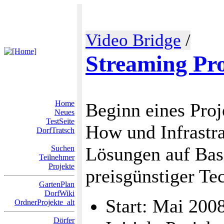
Video Bridge
/
Streaming Pro
Home
Beginn eines Pro
Neues
TestSeite
How und Infrastra
DorfTratsch
Lösungen auf Ba
Suchen
Teilnehmer
Projekte
preisgünstiger Te
GartenPlan
DorfWiki
Start: Mai 200
OrdnerProjekte_alt
Dörfer