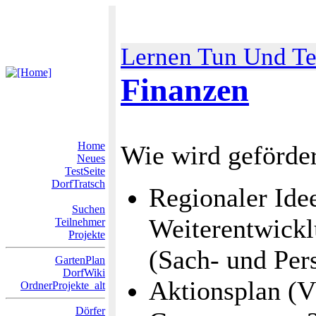
Lernen Tun Und Te
Finanzen
Home
Wie wird geförde
Neues
TestSeite
DorfTratsch
Regionaler Ide
Suchen
Weiterentwickl
Teilnehmer
Projekte
(Sach- und Per
GartenPlan
DorfWiki
Aktionsplan (
OrdnerProjekte_alt
Dörfer