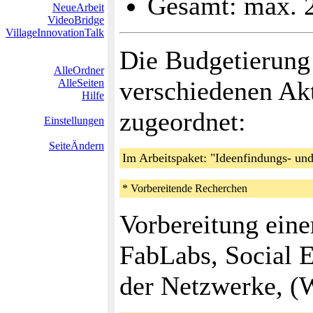
Gesamt: max. 
NeueArbeit
VideoBridge
VillageInnovationTalk
Die Budgetierung 
AlleOrdner
verschiedenen Akt
AlleSeiten
Hilfe
zugeordnet:
Einstellungen
SeiteÄndern
Im Arbeitspaket: "Ideenfindungs- un
* Vorbereitende Recherchen
Vorbereitung eine
FabLabs, Social E
der Netzwerke, (