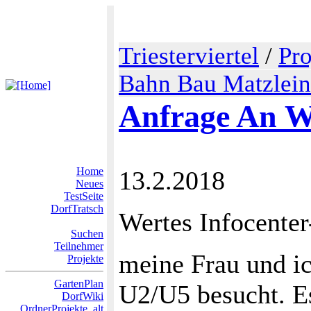
Triesterviertel
/
Pro
Bahn Bau Matzleins
Anfrage An W
Home
13.2.2018
Neues
TestSeite
DorfTratsch
Wertes Infocente
Suchen
Teilnehmer
meine Frau und ic
Projekte
GartenPlan
U2/U5 besucht. Es
DorfWiki
OrdnerProjekte_alt