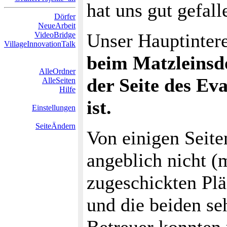
hat uns gut gefall
Dörfer
NeueArbeit
Unser Hauptintere
VideoBridge
VillageInnovationTalk
beim Matzleinsd
AlleOrdner
der Seite des Ev
AlleSeiten
Hilfe
ist.
Einstellungen
SeiteÄndern
Von einigen Seite
angeblich nicht (m
zugeschickten Pl
und die beiden se