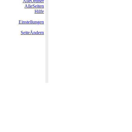
AlleOrdner
AlleSeiten
Hilfe
Einstellungen
SeiteÄndern