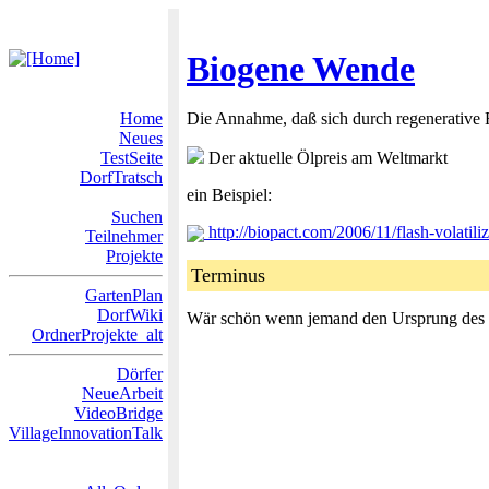
Biogene Wende
Home
Die Annahme, daß sich durch regenerative 
Neues
TestSeite
Der aktuelle Ölpreis am Weltmarkt
DorfTratsch
ein Beispiel:
Suchen
http://biopact.com/2006/11/flash-volatil
Teilnehmer
Projekte
Terminus
GartenPlan
DorfWiki
Wär schön wenn jemand den Ursprung des 
OrdnerProjekte_alt
Dörfer
NeueArbeit
VideoBridge
VillageInnovationTalk