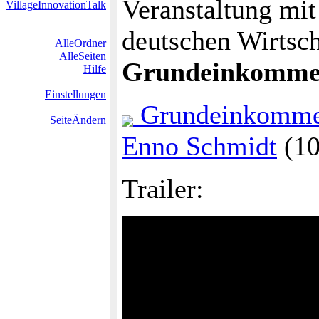
Veranstaltung mit
VillageInnovationTalk
deutschen Wirtsch
AlleOrdner
AlleSeiten
Grundeinkomm
Hilfe
Einstellungen
Grundeinkommen
SeiteÄndern
Enno Schmidt
(10
Trailer: