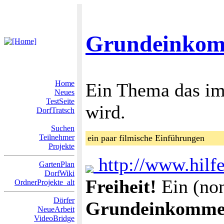
Grundeinko
Home
Ein Thema das i
Neues
TestSeite
wird.
DorfTratsch
Suchen
Teilnehmer
ein paar filmische Einführungen
Projekte
http://www.hilfe
GartenPlan
DorfWiki
Freiheit!
Ein (non
OrdnerProjekte_alt
Dörfer
Grundeinkomm
NeueArbeit
VideoBridge