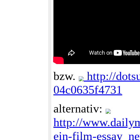
bzw.
http://dot
04c0635f4731
alternativ:
http://www.dail
ein-film-essay_n