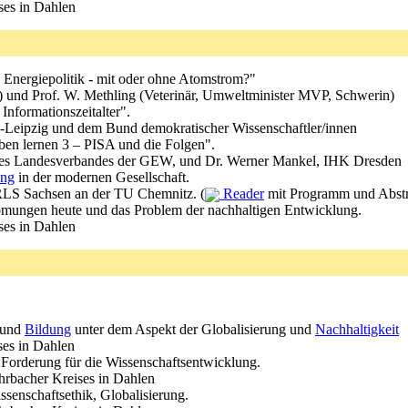
ses in Dahlen
 Energiepolitik - mit oder ohne Atomstrom?"
g) und Prof. W. Methling (Veterinär, Umweltminister MVP, Schwerin)
nformationszeitalter".
Leipzig und dem Bund demokratischer Wissenschaftler/innen
en lernen 3 – PISA und die Folgen".
 des Landesverbandes der GEW, und Dr. Werner Mankel, IHK Dresden
ung
in der modernen Gesellschaft.
LS Sachsen an der TU Chemnitz. (
Reader
mit Programm und Abstra
römungen heute und das Problem der nachhaltigen Entwicklung.
ses in Dahlen
 und
Bildung
unter dem Aspekt der Globalisierung und
Nachhaltigkeit
ses in Dahlen
 Forderung für die Wissenschaftsentwicklung.
ohrbacher Kreises in Dahlen
issenschaftsethik, Globalisierung.