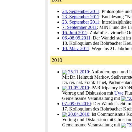
24. September 2011
: Philosophie und
23. September 2011
: Buchlesung "Ne
23. September 2011
: Interdisziplinä
7. September 2011
: MINT und die Li
16. Juni 2011
: Zukünfte - virtuelle O
06.-08.05.2011
: Der Wandel steht im
18. Kolloquium des Rohrbacher Krei
10. März 2011
: Wege ins 21. Jahrhun
2010
25.11.2010
: Anforderungen und I
Mit Dr. Helmuth Markov, Stellvertre
Dr. rer. nat. Frank Thiel, Parlament
11.05.2010
: PARticipatory ECONo
Vortrag und Diskussion mit
Uwe
Flu
Gemeinsame Veranstaltung mit
"Z
07.-09.05.2010
: Der Wandel steht im
17. Kolloquium des Rohrbacher Krei
20.04.2010
: Ist Commonismus 
Vortrag und Diskussion mit Christian
Gemeinsame Veranstaltung mit
"Z