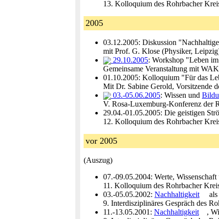
13. Kolloquium des Rohrbacher Krei
2005
03.12.2005: Diskussion "Nachhaltige
mit Prof. G. Klose (Physiker, Leipzi
29.10.2005
: Workshop "Leben im I
Gemeinsame Veranstaltung mit WAK-
01.10.2005: Kolloquium "Für das Leb
Mit Dr. Sabine Gerold, Vorsitzende
03.-05.06.2005
: Wissen und
Bild
V. Rosa-Luxemburg-Konferenz der R
29.04.-01.05.2005: Die geistigen St
12. Kolloquium des Rohrbacher Krei
vor 2005
(Auszug)
07.-09.05.2004: Werte, Wissenschaft
11. Kolloquium des Rohrbacher Krei
03.-05.05.2002:
Nachhaltigkeit
als
9. Interdisziplinäres Gespräch des R
11.-13.05.2001:
Nachhaltigkeit
, W