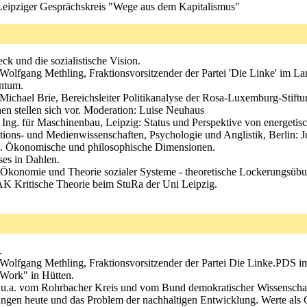
eipziger Gesprächskreis "Wege aus dem Kapitalismus"
eck und die sozialistische Vision.
. Wolfgang Methling, Fraktionsvorsitzender der Partei 'Die Linke' i
entum.
 Michael Brie, Bereichsleiter Politikanalyse der Rosa-Luxemburg-Stiftu
en stellen sich vor. Moderation: Luise Neuhaus
. Ing. für Maschinenbau, Leipzig: Status und Perspektive von energeti
ions- und Medienwissenschaften, Psychologie und Anglistik, Berlin: J
ik. Ökonomische und philosophische Dimensionen.
es in Dahlen.
en Ökonomie und Theorie sozialer Systeme - theoretische Lockerungsüb
K Kritische Theorie beim StuRa der Uni Leipzig.
.
r. Wolfgang Methling, Fraktionsvorsitzender der Partei Die Linke.PD
Work" in Hütten.
 u.a. vom Rohrbacher Kreis und vom Bund demokratischer Wissenschaf
mungen heute und das Problem der nachhaltigen Entwicklung. Werte als