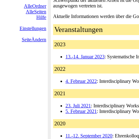
Schwerpunkt der aktuellen Arbeit ist die Or
ausgewogen vertreten ist.
AlleOrdner
AlleSeiten
Aktuelle Informationen werden über die Go
Hilfe
Veranstaltungen
Einstellungen
SeiteÄndern
2023
13.-14. Januar 2023
: Systematische 
2022
4. Februar 2022
: Interdisciplinary 
2021
23. Juli 2021
: Interdisciplinary Wor
5. Februar 2021
: Interdisciplinary 
2020
11.-12. September 2020
: Ehrenkollo