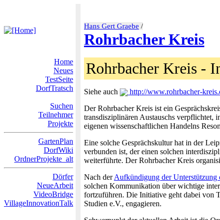
Hans Gert Graebe
/
Rohrbacher Kreis
Home
Rohrbacher Kreis - I
Neues
TestSeite
DorfTratsch
Siehe auch
http://www.rohrbacher-kreis.
Suchen
Der Rohrbacher Kreis ist ein Gesprächskreis
Teilnehmer
transdisziplinären Austauschs verpflichtet,
Projekte
eigenen wissenschaftlichen Handelns Reson
GartenPlan
Eine solche Gesprächskultur hat in der Lei
DorfWiki
verbunden ist, der einen solchen interdisz
OrdnerProjekte_alt
weiterführte. Der Rohrbacher Kreis organisi
Dörfer
Nach der
Aufkündigung der Unterstützung
NeueArbeit
solchen Kommunikation über wichtige inter
VideoBridge
fortzuführen. Die Initiative geht dabei von
VillageInnovationTalk
Studien e.V., engagieren.