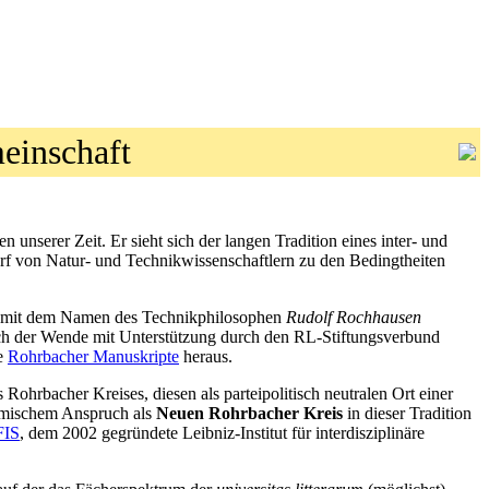
meinschaft
nserer Zeit. Er sieht sich der langen Tradition eines inter- und
darf von Natur- und Technikwissenschaftlern zu den Bedingtheiten
lem mit dem Namen des Technikphilosophen
Rudolf Rochhausen
 nach der Wende mit Unterstützung durch den RL-Stiftungsverbund
ie
Rohrbacher Manuskripte
heraus.
Rohrbacher Kreises, diesen als parteipolitisch neutralen Ort einer
demischem Anspruch als
Neuen Rohrbacher Kreis
in dieser Tradition
FIS
, dem 2002 gegründete Leibniz-Institut für interdisziplinäre