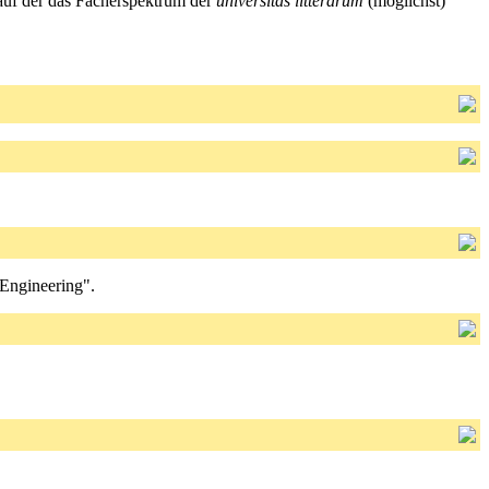
, auf der das Fächerspektrum der
universitas litterarum
(möglichst)
Engineering".