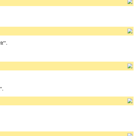
t'".
".