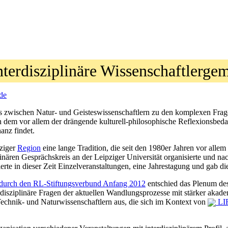
nterdisziplinäre Wissenschaftlerge
de
 zwischen Natur- und Geisteswissenschaftlern zu den komplexen Fragen u
 in dem vor allem der drängende kulturell-philosophische Reflexionsbe
anz findet.
pziger
Region
eine lange Tradition, die seit den 1980er Jahren vor al
iplinären Gesprächskreis an der Leipziger Universität organisierte und
erte in dieser Zeit Einzelveranstaltungen, eine Jahrestagung und gab d
 durch den RL-Stiftungsverbund Anfang 2012
entschied das Plenum des 
disziplinäre Fragen der aktuellen Wandlungsprozesse mit stärker aka
 Technik- und Naturwissenschaftlern aus, die sich im Kontext von
LI