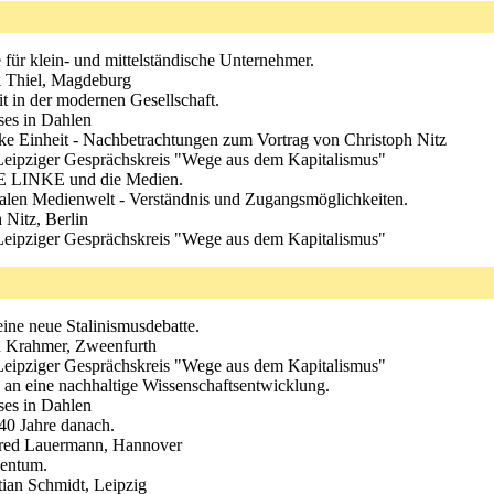
 für klein- und mittelständische Unternehmer.
k Thiel, Magdeburg
it in der modernen Gesellschaft.
ses in Dahlen
inke Einheit - Nachbetrachtungen zum Vortrag von Christoph Nitz
eipziger Gesprächskreis "Wege aus dem Kapitalismus"
DIE LINKE und die Medien.
beralen Medienwelt - Verständnis und Zugangsmöglichkeiten.
 Nitz, Berlin
eipziger Gesprächskreis "Wege aus dem Kapitalismus"
eine neue Stalinismusdebatte.
an Krahmer, Zweenfurth
eipziger Gesprächskreis "Wege aus dem Kapitalismus"
an eine nachhaltige Wissenschaftsentwicklung.
ses in Dahlen
40 Jahre danach.
fred Lauermann, Hannover
gentum.
tian Schmidt, Leipzig