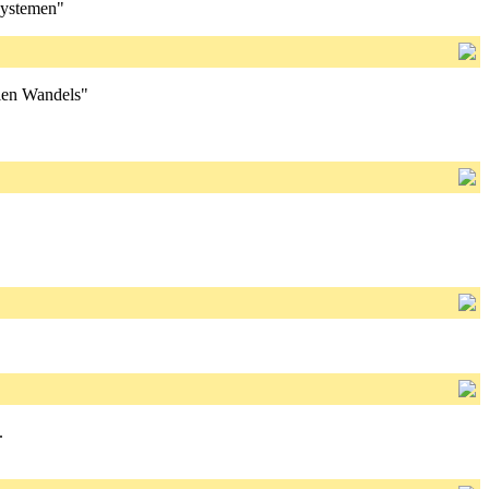
 Systemen"
alen Wandels"
.