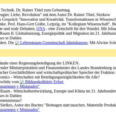
 Technik. Dr. Rainer Thiel zum Geburtstag.
ugier, Liebe, Revolution" mit dem Autor Dr. Rainer Thiel, Storkow
res Gespräch "Innovation und Kreativität. Transformationen in Wissensch
nke. Prof. Hans-Gert Gräbe, Leipzig, im "Kollegium Wissenschaft", Be
rte und reale Debatten.
OYA
- eine Zeitschrift für den Wandel. Mit Jo
 Raum II. Globalisierung, Energiepolitik und Migration im 21. Jahrhund
ses in Dahlen
dert. Die
Lebenstraum Gemeinschaft Jahnishausen
. Mit Alwine Sch
nhalte einer Regierungsbeteiligung der LINKEN.
tender Ministerpräsident und Finanzminister des Landes Brandenburg u
arischer Geschäftsführer und wirtschaftspolitischer Sprecher der Frakt
mics - Wirtschaften mit Beteiligungsmöglichkeiten für Alle?
rschütz vom
Bildungkollektiv Erfurt
.
usammen y Misturados"
 Raum - Wirtschaftsentwicklung, Energie und Klima im 21. Jahrhunder
ses in Dahlen
Kommunismus?
 Siefkes, Autor des Buches "Beitragen statt tauschen. Materielle Produ
usammen y Misturados"