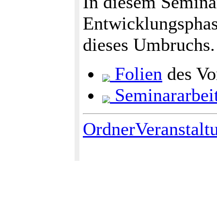
In diesem Semina
Entwicklungsphas
dieses Umbruchs.
Folien
des Vo
Seminararbei
OrdnerVeranstalt