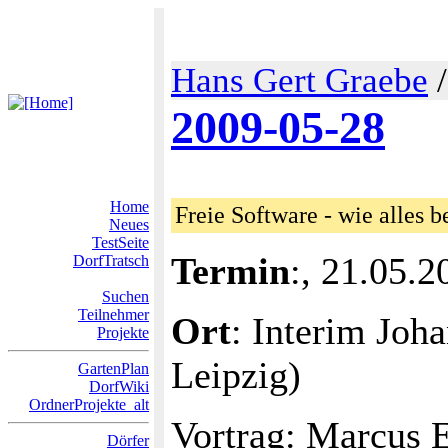
Hans Gert Graebe
2009-05-28
Home
Freie Software - wie alles
Neues
TestSeite
Termin
:, 21.05.2
DorfTratsch
Suchen
Teilnehmer
Ort
: Interim Joh
Projekte
Leipzig)
GartenPlan
DorfWiki
OrdnerProjekte_alt
Vortrag: Marcus 
Dörfer