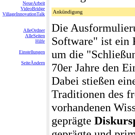
NeueArbeit
VideoBridge
Ankündigung
VillageInnovationTalk
Die Ausformulier
AlleOrdner
AlleSeiten
Software" ist ein
Hilfe
um die "Schließu
Einstellungen
SeiteÄndern
70er Jahre den Ei
Dabei stießen ein
Traditionen des f
vorhandenen Wiss
geprägte
Diskurs
geprägte und pri