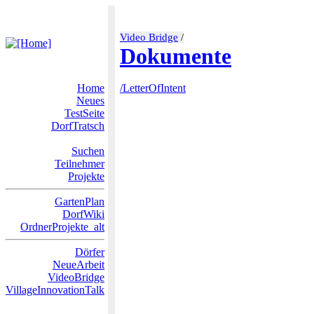
Video Bridge
/
Dokumente
Home
/LetterOfIntent
Neues
TestSeite
DorfTratsch
Suchen
Teilnehmer
Projekte
GartenPlan
DorfWiki
OrdnerProjekte_alt
Dörfer
NeueArbeit
VideoBridge
VillageInnovationTalk