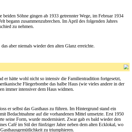
ihre beiden Söhne gingen ab 1933 getrennter Wege, im Februar 1934
e Welt begann zusammenzubrechen. Im April des folgenden Jahres
bschied zu nehmen.
 das aber niemals wieder den alten Glanz erreichte.
d er hätte wohl nicht so intensiv die Familientradition fortgesetzt,
erikanische Fliegerbombe das halbe Haus (wie vieles andere in der
hren immer intensiver dem Haus widmen.
oss er selbst das Gasthaus zu führen. Im Hintergrund stand ein
d mit Bedachtnahme auf die vorhandenen Mittel umsetzte. Erst 1950
rte seine Form, wurde modernisiert. Zwar gab es bald wieder den
ines Café im Stil der fünfziger Jahre neben dem alten Ecklokal, wo
e Gasthausgemütlichkeit zu triumphieren.