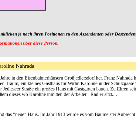
nklicken je nach ihren Positionen zu den Aszendenten oder Deszenden
formationen über diese Person.
 Karoline Nahrada
Jahre in den Eisenbahnerhäusern Großjedlersdorf her. Franz Nahrada hat
 den Traum, ein kleines Gasthaus für Wirtin Karoline in der Schulzgasse 
der Jedleseer Straße ein großes Haus mit Gastgarten bauen. Zu Ehren se
em dieses wo Karoline inmitten der Arbeiter - Radler sitzt....
 und das "neue" Haus. Im Jahr 1913 wurde es vom Baumeister Aubrecht in