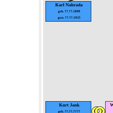
Karl Nahrada
geb. ??.??.1899
gest. ??.??.1935
Kurt Jank
W
geb. ??.??.????