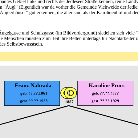
bebautes Gebiet links und rechts der Jedleseer Straße kennen, reine La
am “Äugl” (Eigentlich war da vorher die Gemeinde Viehweide der Jedle
uglerhäuser" gut erkennen, die älter sind als der Karolinenhof und der
ugelgasse und Schulzgasse (im Bildvordergrund) siedelten sich viele 
ie Menschen mussten zum Teil ihre Betten untertags für Nachtarbeiter r
es Selbstbewusstsein.
Franz Nahrada
Karoline Procs
geb. ??.??.1861
geb. ??.??.????
gest. ??.??.1935
gest. ??.??.1929
1887