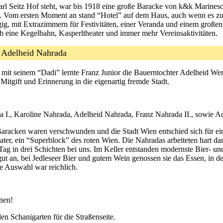
rl Seitz Hof steht, war bis 1918 eine große Baracke von k&k Marineso
t. Vom ersten Moment an stand “Hotel” auf dem Haus, auch wenn es zu
g, mit Extrazimmern für Festivitäten, einer Veranda und einem große
gab eine Kegelbahn, Kasperltheater und immer mehr Vereinsaktivitäten.
nd Adelheid Nahrada
t seinem “Dadi” lernte Franz Junior die Bauerntochter Adelheid Wernha
Mitgift und Erinnerung in die eigenartig fremde Stadt.
a I., Karoline Nahrada, Adelheid Nahrada, Franz Nahrada II., sowie Ad
 Baracken waren verschwunden und die Stadt Wien entschied sich für ein
ater, ein “Superblock” des roten Wien. Die Nahradas arbeiteten hart d
Tag in drei Schichten bei uns. Im Keller entstanden modernste Bier- 
t an, bei Jedleseer Bier und gutem Wein genossen sie das Essen, in d
e Auswahl war reichlich.
nen!
en Schanigarten für die Straßenseite.