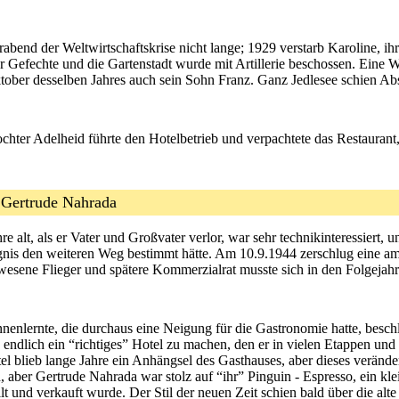
abend der Weltwirtschaftskrise nicht lange; 1929 verstarb Karoline, 
rter Gefechte und die Gartenstadt wurde mit Artillerie beschossen. Ein
tober desselben Jahres auch sein Sohn Franz. Ganz Jedlesee schien A
ochter Adelheid führte den Hotelbetrieb und verpachtete das Restaurant,
nd Gertrude Nahrada
re alt, als er Vater und Großvater verlor, war sehr technikinteressiert, un
ignis den weiteren Weg bestimmt hätte. Am 10.9.1944 zerschlug eine am
esene Flieger und spätere Kommerzialrat musste sich in den Folgeja
nenlernte, die durchaus eine Neigung für die Gastronomie hatte, beschl
endlich ein “richtiges” Hotel zu machen, den er in vielen Etappen un
l blieb lange Jahre ein Anhängsel des Gasthauses, aber dieses verände
, aber Gertrude Nahrada war stolz auf “ihr” Pinguin - Espresso, ein kle
lt und verkauft wurde. Der Stil der neuen Zeit schien bald über die alt