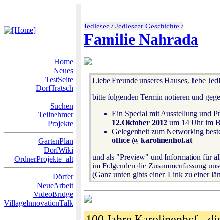
Jedlesee
/
Jedleseer Geschichte
/
Familie Nahrada
Home
Neues
TestSeite
Liebe Freunde unseres Hauses, liebe Jedle
DorfTratsch
bitte folgenden Termin notieren und geg
Suchen
Ein Special mit Ausstellung und P
Teilnehmer
12.Oktober 2012
um 14 Uhr im 
Projekte
Gelegenheit zum Networking best
office @ karolinenhof.at
GartenPlan
DorfWiki
und als "Preview" und Information für a
OrdnerProjekte_alt
im Folgenden die Zusammenfassung unse
(Ganz unten gibts einen Link zu einer lä
Dörfer
NeueArbeit
VideoBridge
VillageInnovationTalk
100 Jahre Karolinenhof - di