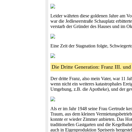
Leider währten diese goldenen Jahre am Vor
war die Jedleseerstraße Schauplatz erbitte
verstarb der Gründer des Hauses und im Ok
Eine Zeit der Stagnation folgte, Schwiegert
Die Dritte Generation: Franz III. u
Der dritte Franz, also mein Vater, war 11 Jah
wenn nicht ein weiteres katastrophales Ere
Umgebung, z.B. die Apotheke), und der gew
Als er im Jahr 1948 seine Frau Gertrude ken
Traum, aus dem kleinen Vermietungsbetrieb 
konnte er wieder Zimmer anbieten. Das Hote
traditionellen Gastgarten und die Kegelbahn
auch in Eigenproduktion Speiseeis hergestel