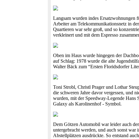
Langsam wurden indes Ersatzwohnungen für 
Arbeiter am Telekommunikationsnetz in der
Quartieren war sehr groß, und so konzentri
verkleinert und mit dem Espresso zusammen
Oben im Haus wurde hingegen der Dachboden 
auf Schlag: 1978 wurde die alte Jugendstilf
Walter Bäck zum “Ersten Floridsdorfer Liter
Toni Strobl, Christl Prager und Lothar Ste
die schweren Jahre davor vergessen, und nich
wurden, mit der Speedway-Legende Hans Sid
Galaxy als Karolinenhof - Symbol.
Dem Götzen Automobil war leider auch der G
untergebracht werden, und auch sonst war 
Abstellplätzen ausdrückte. So entstand au