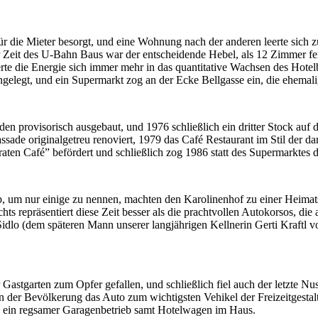
die Mieter besorgt, und eine Wohnung nach der anderen leerte sich z
 Zeit des U-Bahn Baus war der entscheidende Hebel, als 12 Zimmer fer
erte die Energie sich immer mehr in das quantitative Wachsen des Hotel
gelegt, und ein Supermarkt zog an der Ecke Bellgasse ein, die ehemal
provisorisch ausgebaut, und 1976 schließlich ein dritter Stock auf da
assade originalgetreu renoviert, 1979 das Café Restaurant im Stil der d
aten Café” befördert und schließlich zog 1986 statt des Supermarktes d
up, um nur einige zu nennen, machten den Karolinenhof zu einer Heimat
ts repräsentiert diese Zeit besser als die prachtvollen Autokorsos, die
lo (dem späteren Mann unserer langjährigen Kellnerin Gerti Kraftl vo
astgarten zum Opfer gefallen, und schließlich fiel auch der letzte N
in der Bevölkerung das Auto zum wichtigsten Vehikel der Freizeitges
ch ein regsamer Garagenbetrieb samt Hotelwagen im Haus.