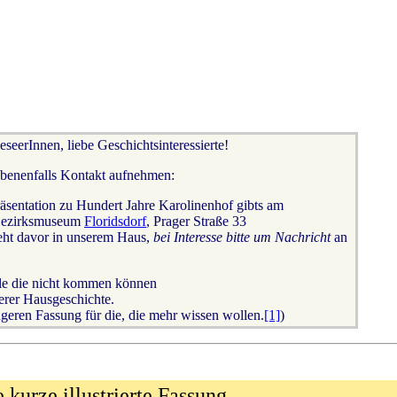
seerInnen, liebe Geschichtsinteressierte!
ebenenfalls Kontakt aufnehmen:
räsentation zu Hundert Jahre Karolinenhof gibts am
Bezirksmuseum
Floridsdorf
, Prager Straße 33
eht davor in unserem Haus,
bei Interesse bitte um Nachricht
an
lle die nicht kommen können
rer Hausgeschichte.
ngeren Fassung für die, die mehr wissen wollen.
[1]
)
e kurze illustrierte Fassung