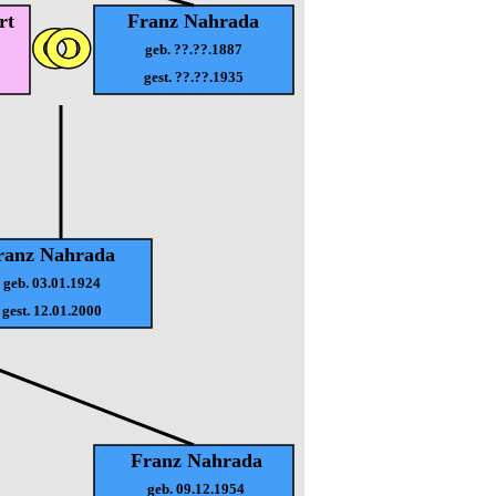
rt
Franz Nahrada
geb. ??.??.1887
gest. ??.??.1935
ranz Nahrada
geb. 03.01.1924
gest. 12.01.2000
Franz Nahrada
geb. 09.12.1954