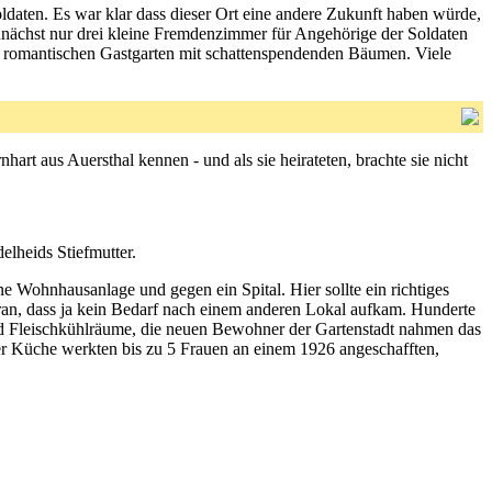
ldaten. Es war klar dass dieser Ort eine andere Zukunft haben würde,
nächst nur drei kleine Fremdenzimmer für Angehörige der Soldaten
n romantischen Gastgarten mit schattenspendenden Bäumen. Viele
rt aus Auersthal kennen - und als sie heirateten, brachte sie nicht
elheids Stiefmutter.
e Wohnhausanlage und gegen ein Spital. Hier sollte ein richtiges
aran, dass ja kein Bedarf nach einem anderen Lokal aufkam. Hunderte
und Fleischkühlräume, die neuen Bewohner der Gartenstadt nahmen das
er Küche werkten bis zu 5 Frauen an einem 1926 angeschafften,