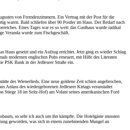
ugusten von Fremdenzimmern. Ein Vertrag mit der Post für die
tig waren. Bald schliefen über 90 Postler im Haus. Der Bedarf nach
bereiches. Eines Tages war es so weit: das Gasthaus wurde radikal
ige Veranda wurde zum Fischgeschäft.
s Haus gesetzt und ein Aufzug errichtet. Jetzt ging es wieder Schlag
amals modernen englischen Pubs erneuert, mit Hilfe des Literaten
ie PSK Bank in der Jedleseer Straße ein.
stätte des Wienerlieds. Eine neue goldene Zeit schien angebrochen,
 aus Anlass des wiedergeborenen Jedleseer Kirtags veranstaltet
n Stiege 18 im Seitz-Hof) am Volant seines amerikanischen Ford
ussbaum, so sehr ich auch um ihn kämpfte. Die Hotelgäste mussten
taltung geworden, was sich in einem zunehmenden Mangel an