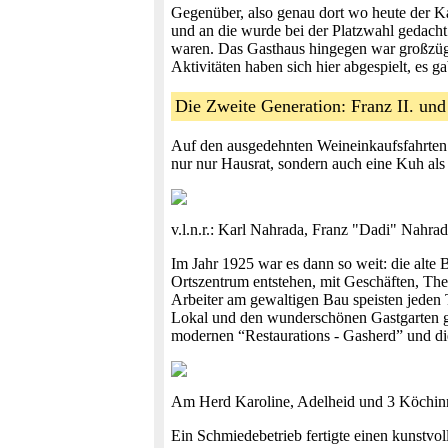
Gegenüber, also genau dort wo heute der Ka
und an die wurde bei der Platzwahl gedach
waren. Das Gasthaus hingegen war großzügi
Aktivitäten haben sich hier abgespielt, es 
Die Zweite Generation: Franz II. u
Auf den ausgedehnten Weineinkaufsfahrten mi
nur nur Hausrat, sondern auch eine Kuh als 
v.l.n.r.: Karl Nahrada, Franz "Dadi" Nahrad
Im Jahr 1925 war es dann so weit: die alte
Ortszentrum entstehen, mit Geschäften, The
Arbeiter am gewaltigen Bau speisten jeden 
Lokal und den wunderschönen Gastgarten gu
modernen “Restaurations - Gasherd” und di
Am Herd Karoline, Adelheid und 3 Köchin
Ein Schmiedebetrieb fertigte einen kunstvoll