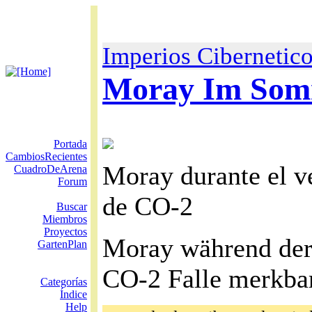
Imperios Cibernetic
Moray Im So
Portada
CambiosRecientes
Moray durante el v
CuadroDeArena
Forum
de CO-2
Buscar
Miembros
Proyectos
Moray während der 
GartenPlan
CO-2 Falle merkbar
Categorías
Índice
Help