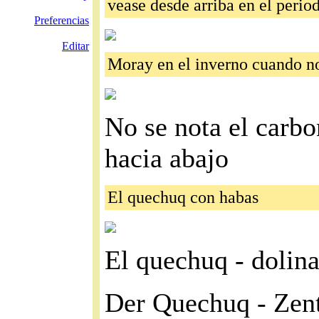
vease desde arriba en el perio
Preferencias
Editar
Moray en el inverno cuando n
No se nota el carbo
hacia abajo
El quechuq con habas
El quechuq - dolina
Der Quechuq - Zent