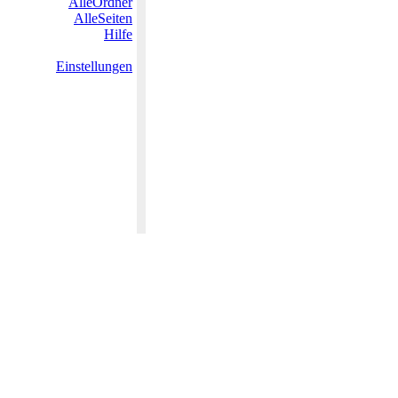
AlleOrdner
AlleSeiten
Hilfe
Einstellungen