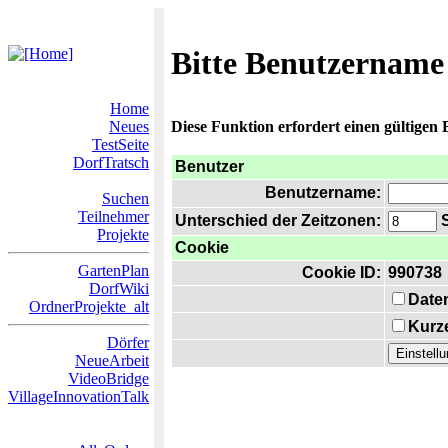
Bitte Benutzername
Home
Neues
Diese Funktion erfordert einen gültigen
TestSeite
DorfTratsch
Benutzer
Benutzername:
Suchen
Teilnehmer
Unterschied der Zeitzonen:
S
Projekte
Cookie
GartenPlan
Cookie ID:
990738
DorfWiki
Date
OrdnerProjekte_alt
Kurze
Dörfer
NeueArbeit
VideoBridge
VillageInnovationTalk